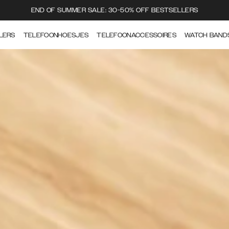
END OF SUMMER SALE: 30-50% OFF BESTSELLERS
LERS
TELEFOONHOESJES
TELEFOONACCESSOIRES
WATCH BAND