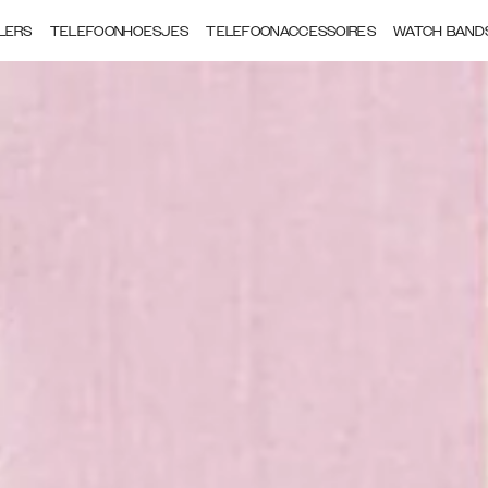
LERS
TELEFOONHOESJES
TELEFOONACCESSOIRES
WATCH BAND