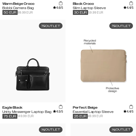
Warm Beige Croco
Black Croco
4.6
/5
4.4
/5
Bobbi Camera Bag
Slim Laptop Sleeve
99.99 EUR
59.99 EUR
50
EUR
30
EUR
OUTLET
OUTLET
Eagle Black
Perfect Beige
4.5
/5
4.4
/5
Unity Messenger Laptop Bag
Essential Laptop Sleeve
149.99 EUR
49.99 EUR
75
EUR
25
EUR
OUTLET
OUTLET