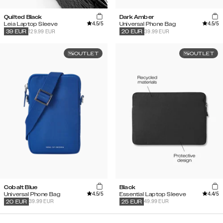
Quilted Black
Dark Amber
4.5
/5
4.5
/5
Leia Laptop Sleeve
Universal Phone Bag
129.99 EUR
39.99 EUR
39
EUR
20
EUR
OUTLET
OUTLET
Cobalt Blue
Black
4.5
/5
4.4
/5
Universal Phone Bag
Essential Laptop Sleeve
39.99 EUR
49.99 EUR
20
EUR
25
EUR