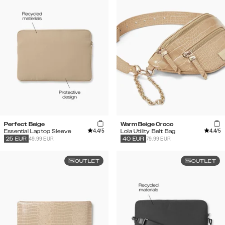
Perfect Beige
Warm Beige Croco
4.4
/5
4.4
/5
Essential Laptop Sleeve
Lola Utility Belt Bag
49.99 EUR
79.99 EUR
25
EUR
40
EUR
OUTLET
OUTLET