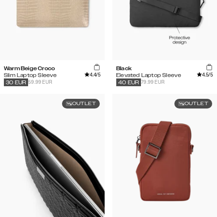
Warm Beige Croco
Black
4.4
/5
4.5
/5
Slim Laptop Sleeve
Elevated Laptop Sleeve
59.99 EUR
79.99 EUR
30
EUR
40
EUR
OUTLET
OUTLET