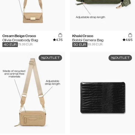
Cream Beige Croco
Khaki Croco
4.7
/5
4.6
/5
Olivia Crossbody Bag
Bobbi Camera Bag
79.99 EUR
99.99 EUR
40
EUR
50
EUR
OUTLET
OUTLET