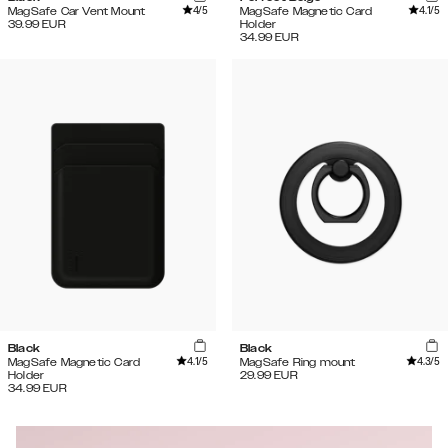
4
/5
4.1
/5
MagSafe Car Vent Mount
MagSafe Magnetic Card
39.99
EUR
Holder
34.99
EUR
Black
Black
4.1
/5
4.3
/5
MagSafe Magnetic Card
MagSafe Ring mount
Holder
29.99
EUR
34.99
EUR