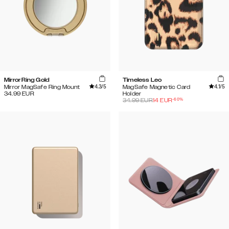
Mirror Ring Gold
Timeless Leo
4.3
/5
4.1
/5
Mirror MagSafe Ring Mount
MagSafe Magnetic Card
34.99
EUR
Holder
-
60
%
34.99
EUR
14
EUR