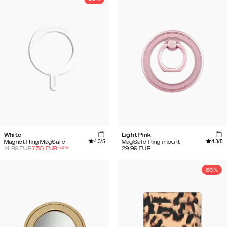
White
Light Pink
4.3
/5
4.3
/5
Magnet Ring MagSafe
MagSafe Ring mount
-
50
%
14.99
EUR
7.50
EUR
29.99
EUR
60%