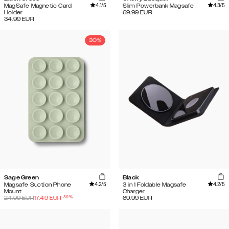
4.1
/5
4.3
/5
MagSafe Magnetic Card
Slim Powerbank Magsafe
Holder
69.99
EUR
34.99
EUR
30%
Sage Green
Black
4.2
/5
4.2
/5
Magsafe Suction Phone
3 in 1 Foldable Magsafe
Mount
Charger
-
30
%
24.99
EUR
17.49
EUR
69.99
EUR