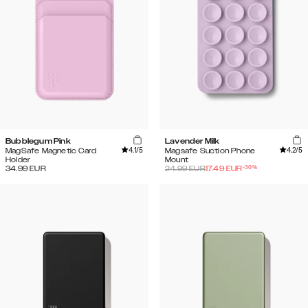
Bubblegum Pink
Lavender Milk
4.1
/5
4.2
/5
MagSafe Magnetic Card
Magsafe Suction Phone
Holder
Mount
-
30
%
34.99
EUR
24.99
EUR
17.49
EUR