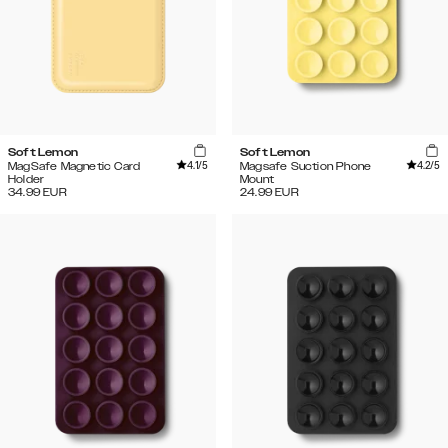
Soft Lemon
Soft Lemon
4.1
/5
4.2
/5
MagSafe Magnetic Card
Magsafe Suction Phone
Holder
Mount
34.99
EUR
24.99
EUR