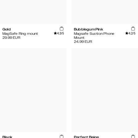
Gold
Bubblegum Pink
4.3
/5
4.2
/5
MagSafe Ring mount
Magsafe Suction Phone
29.99
EUR
Mount
24.99
EUR
Black
Perfect Beige