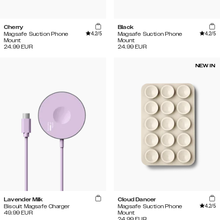
Cherry
Black
4.2
/5
4.2
/5
Magsafe Suction Phone
Magsafe Suction Phone
Mount
Mount
24.99
EUR
24.99
EUR
NEW IN
Lavender Milk
Cloud Dancer
4.2
/5
Biscuit Magsafe Charger
Magsafe Suction Phone
49.99
EUR
Mount
24.99
EUR