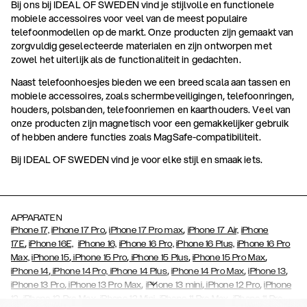
Bij ons bij IDEAL OF SWEDEN vind je stijlvolle en functionele
mobiele accessoires voor veel van de meest populaire
telefoonmodellen op de markt. Onze producten zijn gemaakt van
zorgvuldig geselecteerde materialen en zijn ontworpen met
zowel het uiterlijk als de functionaliteit in gedachten.
Naast telefoonhoesjes bieden we een breed scala aan tassen en
mobiele accessoires, zoals schermbeveiligingen, telefoonringen,
houders, polsbanden, telefoonriemen en kaarthouders. Veel van
onze producten zijn magnetisch voor een gemakkelijker gebruik
of hebben andere functies zoals MagSafe-compatibiliteit.
Bij IDEAL OF SWEDEN vind je voor elke stijl en smaak iets.
APPARATEN
,
,
iPhone 17,
iPhone 17 Pro
iPhone 17 Pro max
iPhone 17 Air,
iPhone
,
17E
iPhone 16E,
iPhone 16,
iPhone 16 Pro,
iPhone 16 Plus,
iPhone 16 Pro
,
,
,
,
Max,
iPhone 15
iPhone 15 Pro
iPhone 15 Plus
iPhone 15 Pro Max
,
,
,
,
iPhone 14
iPhone 14 Pro,
iPhone 14 Plus
iPhone 14 Pro Max
iPhone 13
,
,
,
,
iPhone 13 Pro
iPhone 13 Pro Max
iPhone 13 mini
iPhone 12 Pro
iPhone
,
,
,
,
,
12
iPhone 12 Pro Max
iPhone 12 Mini
iPhone 11 Pro Max
iPhone 11 Pro