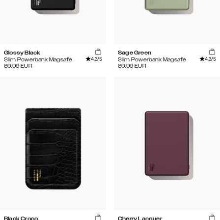
Glossy Black
Sage Green
4.3
/5
4.3
/5
Slim Powerbank Magsafe
Slim Powerbank Magsafe
69.99
EUR
69.99
EUR
Black Croco
Cherry Lacquer