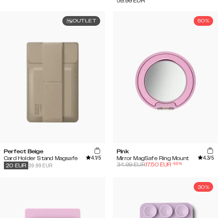
59.99
EUR
OUTLET
50%
Perfect Beige
Pink
4.1
/5
4.3
/5
Card Holder Stand Magsafe
Mirror MagSafe Ring Mount
-
50
%
34.99
EUR
17.50
EUR
39.99 EUR
20
EUR
30%