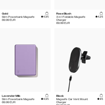
Gold
Rose Blush
4.3
/5
4.2
/5
Slim Powerbank Magsafe
3 in 1 Foldable Magsafe
69.99
EUR
Charger
69.99
EUR
Lavender Milk
Black
4.3
/5
4
/5
Slim Powerbank Magsafe
Magsafe Car Vent Mount
69.99
EUR
Charger