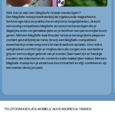
Wat kan je aan een MagSafe-hoesje bevestigen?
Een MagSafe-hoesje biedt dankzij de ingebouwde magnetische
technologie talloze praktische en stijlvolle mogelijkheden. Je kunt
eenvoudig compatibele MagSafe-accessoires bevestigen die je
dagelijks leven vergemakkelijken en je telefoon een persoonlijke touch
geven. Met een MagSafe-kaarthouder heb je je belangrijkste pasjes en
contant geld altijd bij de hand, terwijl een MagSafe-compatibele
powerbank je onderweg voorziet van draadloos opladen. Voor extra
veiligheid en comfort zijn er ringhouders die zorgen voor een betere
grip en eenvoudiger gebruik van je toestel. Daarnaast zijn er handige
houders die videobellen en contentcreatie makkelijker maken. Met een
MagSafe-hoesje kun je eindeloos functionaliteit en stijl combineren op
een manier die bij jou past.
TELEFOONHOESJES, MOBIELE ACCESSOIRES & TASSEN