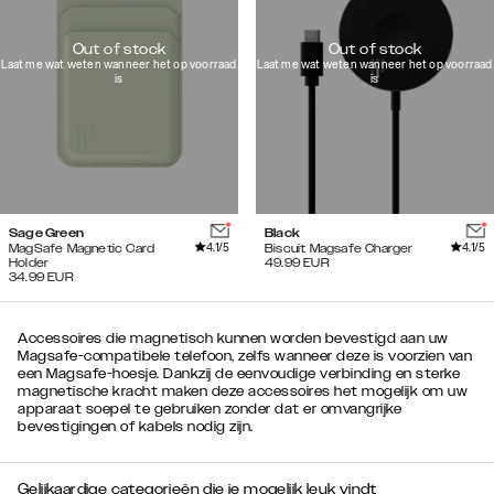
Out of stock
Out of stock
Laat me wat weten wanneer het op voorraad
Laat me wat weten wanneer het op voorraad
is
is
Sage Green
Black
4.1
/5
4.1
/5
MagSafe Magnetic Card
Biscuit Magsafe Charger
Holder
49.99
EUR
34.99
EUR
Accessoires die magnetisch kunnen worden bevestigd aan uw
Magsafe-compatibele telefoon, zelfs wanneer deze is voorzien van
een Magsafe-hoesje. Dankzij de eenvoudige verbinding en sterke
magnetische kracht maken deze accessoires het mogelijk om uw
apparaat soepel te gebruiken zonder dat er omvangrijke
bevestigingen of kabels nodig zijn.
Gelijkaardige categorieën die je mogelijk leuk vindt