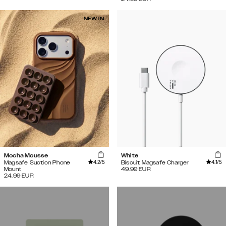
NEW IN
Mocha Mousse
White
4.2
/5
4.1
/5
Magsafe Suction Phone
Biscuit Magsafe Charger
Mount
49.99
EUR
24.99
EUR