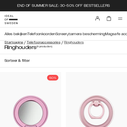
END OF SUMMER SALE: 30-50% OFF BESTSELLERS
Alles bekijken
Telefoonkoorden
Screen/camera bescherming
Magsafe acc
/
/
Startpagina
Telefoonaccessories
Ringhouders
Ringhouders
(9
producten
)
Sorteer & filter
50%