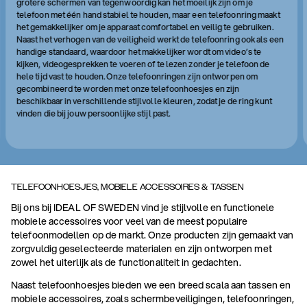
grotere schermen van tegenwoordig kan het moeilijk zijn om je
telefoon met één hand stabiel te houden, maar een telefoonring maakt
het gemakkelijker om je apparaat comfortabel en veilig te gebruiken.
Naast het verhogen van de veiligheid werkt de telefoonring ook als een
handige standaard, waardoor het makkelijker wordt om video’s te
kijken, videogesprekken te voeren of te lezen zonder je telefoon de
hele tijd vast te houden. Onze telefoonringen zijn ontworpen om
gecombineerd te worden met onze telefoonhoesjes en zijn
beschikbaar in verschillende stijlvolle kleuren, zodat je de ring kunt
vinden die bij jouw persoonlijke stijl past.
TELEFOONHOESJES, MOBIELE ACCESSOIRES & TASSEN
Bij ons bij IDEAL OF SWEDEN vind je stijlvolle en functionele
mobiele accessoires voor veel van de meest populaire
telefoonmodellen op de markt. Onze producten zijn gemaakt van
zorgvuldig geselecteerde materialen en zijn ontworpen met
zowel het uiterlijk als de functionaliteit in gedachten.
Naast telefoonhoesjes bieden we een breed scala aan tassen en
mobiele accessoires, zoals schermbeveiligingen, telefoonringen,