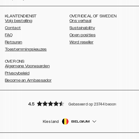
,
,
,
Galaxy S9
Galaxy S9+
Galaxy S8
Galaxy S8+
KLANTENDIENST
OVER IDEAL OF SWEDEN
Volg bestelling
Ons verhaal
Contact
Sustainability
FAQ
Open posities
Retouren
Word reseller
Toestemmingskeuzes
OVER ONS
Algemene Voorwaarden
Privacybeleid
Become an Ambassador
4.5
Gebaseerd op 23744 beoordelingen
Kies land
BELGIUM