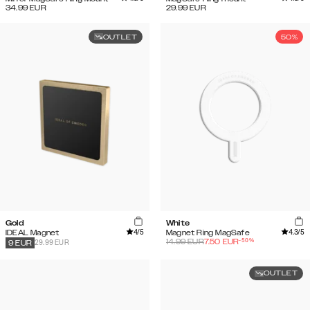
34.99
EUR
29.99
EUR
OUTLET
50%
Gold
White
4
/5
4.3
/5
IDEAL Magnet
Magnet Ring MagSafe
-
50
%
14.99
EUR
7.50
EUR
29.99 EUR
9
EUR
OUTLET