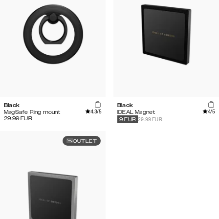
Black
Black
4.3
/5
4
/5
MagSafe Ring mount
IDEAL Magnet
29.99
EUR
29.99 EUR
9
EUR
OUTLET