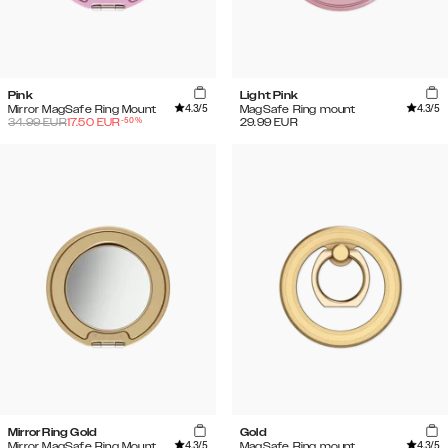
Pink
Light Pink
4.3
/5
4.3
/5
Mirror MagSafe Ring Mount
MagSafe Ring mount
-
50
%
34.99
EUR
17.50
EUR
29.99
EUR
Mirror Ring Gold
Gold
4.3
/5
4.3
/5
Mirror MagSafe Ring Mount
MagSafe Ring mount