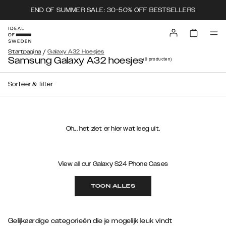
END OF SUMMER SALE: 30-50% OFF BESTSELLERS
/
Startpagina
Galaxy A32 Hoesjes
Samsung Galaxy A32 hoesjes
(0
producten
)
Sorteer & filter
Oh... het ziet er hier wat leeg uit.
View all our Galaxy S24 Phone Cases
TOON ALLES
Gelijkaardige categorieën die je mogelijk leuk vindt