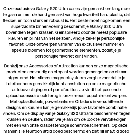
Onze exclusieve Galaxy S20 Ultra cases zijn gemaakt om lang mee
te gaan en met de hand gemaakt van hoge kwaliteit hard plastic, dat
flexibel en toch sterk en robuust is. Het beste moet nog komen: een
superzachte binnenvoering beschermt je Galaxy S20 Ultra
bovendien tegen krassen. Geïnspireerd door de meest popluaire
kleuren en prints van het seizoen, vind je zeker je persoonlijke
favoriet! Onze ontwerpen variëren van exclusieve marmer en
speelse bloemen tot geometrische elementen, zodat je je
persoonlijke favoriet kunt vinden.
Dankzij onze Accessories of Attraction kunnen onze magnetische
producten eenvoudig en elegant worden gemengd en op elkaar
afgestemd. Het slimme magneetsysteem zorgt ervoor dat je je
telefoonhoes gemakkelijk kunt aansluiten op onze magnetische
autobevestigingen of portefeuilles. Je vindt het passende
oplaadaccessoire ook terug in onze meest populaire ontwerpen.
Met oplaadkabels, powerbanks en Qi laders in verschillende
designs en kleuren kan je gemakkelijk jouw favoriete combinatie
vinden. Om de display van je Galaxy S20 Ultra te beschermen tegen
krassen en deuken, raden we je aan om de look te vervolledigen
met een van onze krasbestendige schermbeschermers. Op deze
manier is je telefoon altijd goed beschermd en ziet hij er altijd goed