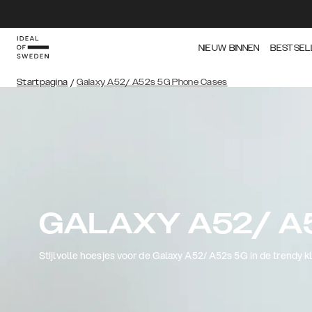
NIEUW BINNEN
BESTSEL
Startpagina
/
Galaxy A52/ A52s 5G Phone Cases
GALAXY A52/ A
Stijlvolle hoesjes voor de Galaxy A52/ A52s 5G in de trendy k