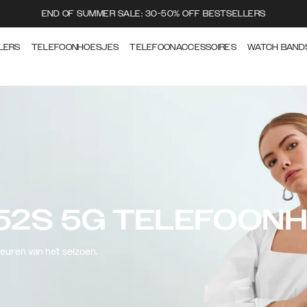
END OF SUMMER SALE: 30-50% OFF BESTSELLERS
LERS
TELEFOONHOESJES
TELEFOONACCESSOIRES
WATCH BAND
52S 5G TELEFOON
leuren van het seizoen.