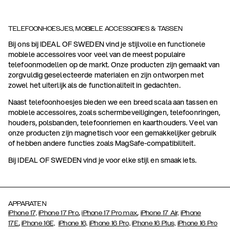
TELEFOONHOESJES, MOBIELE ACCESSOIRES & TASSEN
Bij ons bij IDEAL OF SWEDEN vind je stijlvolle en functionele
mobiele accessoires voor veel van de meest populaire
telefoonmodellen op de markt. Onze producten zijn gemaakt van
zorgvuldig geselecteerde materialen en zijn ontworpen met
zowel het uiterlijk als de functionaliteit in gedachten.
Naast telefoonhoesjes bieden we een breed scala aan tassen en
mobiele accessoires, zoals schermbeveiligingen, telefoonringen,
houders, polsbanden, telefoonriemen en kaarthouders. Veel van
onze producten zijn magnetisch voor een gemakkelijker gebruik
of hebben andere functies zoals MagSafe-compatibiliteit.
Bij IDEAL OF SWEDEN vind je voor elke stijl en smaak iets.
APPARATEN
,
,
iPhone 17,
iPhone 17 Pro
iPhone 17 Pro max
iPhone 17 Air,
iPhone
,
17E
iPhone 16E,
iPhone 16,
iPhone 16 Pro,
iPhone 16 Plus,
iPhone 16 Pro