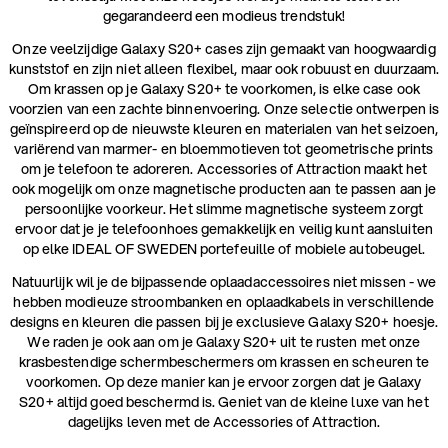
gegarandeerd een modieus trendstuk!
Onze veelzijdige Galaxy S20+ cases zijn gemaakt van hoogwaardig
kunststof en zijn niet alleen flexibel, maar ook robuust en duurzaam.
Om krassen op je Galaxy S20+ te voorkomen, is elke case ook
voorzien van een zachte binnenvoering. Onze selectie ontwerpen is
geïnspireerd op de nieuwste kleuren en materialen van het seizoen,
variërend van marmer- en bloemmotieven tot geometrische prints
om je telefoon te adoreren. Accessories of Attraction maakt het
ook mogelijk om onze magnetische producten aan te passen aan je
persoonlijke voorkeur. Het slimme magnetische systeem zorgt
ervoor dat je je telefoonhoes gemakkelijk en veilig kunt aansluiten
op elke IDEAL OF SWEDEN portefeuille of mobiele autobeugel.
Natuurlijk wil je de bijpassende oplaadaccessoires niet missen - we
hebben modieuze stroombanken en oplaadkabels in verschillende
designs en kleuren die passen bij je exclusieve Galaxy S20+ hoesje.
We raden je ook aan om je Galaxy S20+ uit te rusten met onze
krasbestendige schermbeschermers om krassen en scheuren te
voorkomen. Op deze manier kan je ervoor zorgen dat je Galaxy
S20+ altijd goed beschermd is. Geniet van de kleine luxe van het
dagelijks leven met de Accessories of Attraction.