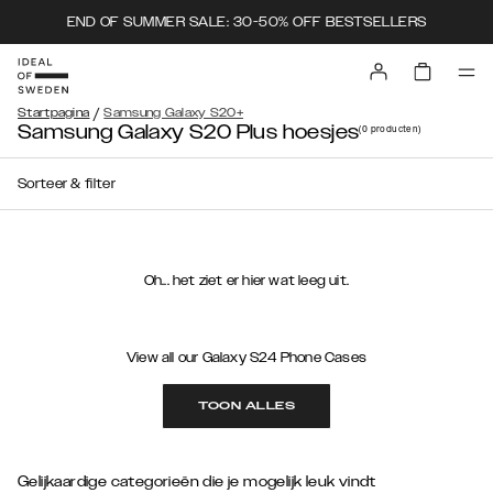
END OF SUMMER SALE: 30-50% OFF BESTSELLERS
/
Startpagina
Samsung Galaxy S20+
Samsung Galaxy S20 Plus hoesjes
(0
producten
)
Sorteer & filter
Oh... het ziet er hier wat leeg uit.
View all our Galaxy S24 Phone Cases
TOON ALLES
Gelijkaardige categorieën die je mogelijk leuk vindt