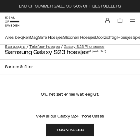
END OF SUMMER SALE: 30-50% OFF BESTSELLERS
Alles bekijken
MagSafe Hoesjes
Siliconen Hoesjes
Doorzichtig Hoesjes
Spi
/
/
Startpagina
Telefoon hoesjes
Galaxy S23 Phonecase
Samsung Galaxy S23 hoesjes
(0
producten
)
Sorteer & filter
Oh... het ziet er hier wat leeg uit.
View all our Galaxy S24 Phone Cases
TOON ALLES