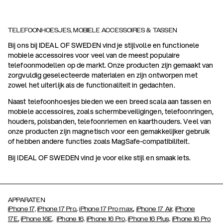
TELEFOONHOESJES, MOBIELE ACCESSOIRES & TASSEN
Bij ons bij IDEAL OF SWEDEN vind je stijlvolle en functionele
mobiele accessoires voor veel van de meest populaire
telefoonmodellen op de markt. Onze producten zijn gemaakt van
zorgvuldig geselecteerde materialen en zijn ontworpen met
zowel het uiterlijk als de functionaliteit in gedachten.
Naast telefoonhoesjes bieden we een breed scala aan tassen en
mobiele accessoires, zoals schermbeveiligingen, telefoonringen,
houders, polsbanden, telefoonriemen en kaarthouders. Veel van
onze producten zijn magnetisch voor een gemakkelijker gebruik
of hebben andere functies zoals MagSafe-compatibiliteit.
Bij IDEAL OF SWEDEN vind je voor elke stijl en smaak iets.
APPARATEN
,
,
iPhone 17,
iPhone 17 Pro
iPhone 17 Pro max
iPhone 17 Air,
iPhone
,
17E
iPhone 16E,
iPhone 16,
iPhone 16 Pro,
iPhone 16 Plus,
iPhone 16 Pro