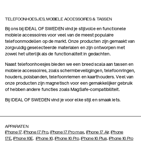
TELEFOONHOESJES, MOBIELE ACCESSOIRES & TASSEN
Bij ons bij IDEAL OF SWEDEN vind je stijlvolle en functionele
mobiele accessoires voor veel van de meest populaire
telefoonmodellen op de markt. Onze producten zijn gemaakt van
zorgvuldig geselecteerde materialen en zijn ontworpen met
zowel het uiterlijk als de functionaliteit in gedachten.
Naast telefoonhoesjes bieden we een breed scala aan tassen en
mobiele accessoires, zoals schermbeveiligingen, telefoonringen,
houders, polsbanden, telefoonriemen en kaarthouders. Veel van
onze producten zijn magnetisch voor een gemakkelijker gebruik
of hebben andere functies zoals MagSafe-compatibiliteit.
Bij IDEAL OF SWEDEN vind je voor elke stijl en smaak iets.
APPARATEN
,
,
iPhone 17,
iPhone 17 Pro
iPhone 17 Pro max
iPhone 17 Air,
iPhone
,
17E
iPhone 16E,
iPhone 16,
iPhone 16 Pro,
iPhone 16 Plus,
iPhone 16 Pro