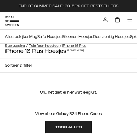
END OF SUMMER SALE: 30-50% OFF BESTSELLERS
Alles bekijken
MagSafe Hoesjes
Siliconen Hoesjes
Doorzichtig Hoesjes
Spi
/
/
Startpagina
Telefoon hoesjes
iPhone 16 Plus
iPhone 16 Plus Hoesjes
(0
producten
)
Sorteer & filter
Oh... het ziet er hier wat leeg uit.
View all our Galaxy S24 Phone Cases
TOON ALLES