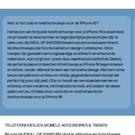
Wat is het beste telefoonhoesje voor de iPhone 16?
Het kiezen van het juiste telefoonhoesje voor je iPhone 16 is essentieel
om je toestel te beschermen en tegelijkertijd je persoonlijke stijl te
laten zien. Bij IDEAL OF SWEDEN bieden we een breed assortiment
telefoonhoesjes die functionaliteit en design combineren. Onze
hoesjes zijn gemaakt van hoogwaardige en ethisch verantwoorde
materialen, wat zorgt voor zowel duurzaamheid als esthetiek. Dankzij
de perfecte pasvorm beschermt het hoesje je iPhone 16 tegen krassen
en stoten, zonder afbreuk te doen aan het slanke design. Met een ruime
keuze aan patronen en kleuren vind je gegarandeerd een hoesje dat
perfect bij jouw stijl past. Of je nu houdt van een klassiek marmeren
ontwerp of een moderne, minimalistische look, wij hebben de ideale
optie voor jou. Ontdek onze collectie en vind het perfecte
telefoonhoesje voor je iPhone 16!
TELEFOONHOESJES, MOBIELE ACCESSOIRES & TASSEN
Bij ons bij IDEAL OF SWEDEN vind je stijlvolle en functionele