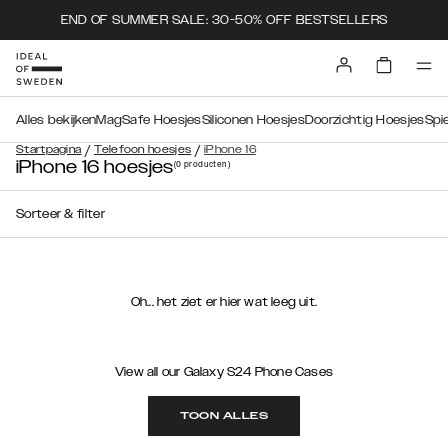
END OF SUMMER SALE: 30-50% OFF BESTSELLERS
Alles bekijken
MagSafe Hoesjes
Siliconen Hoesjes
Doorzichtig Hoesjes
Spi
/
/
Startpagina
Telefoon hoesjes
iPhone 16
iPhone 16 hoesjes
(0
producten
)
Sorteer & filter
Oh... het ziet er hier wat leeg uit.
View all our Galaxy S24 Phone Cases
TOON ALLES