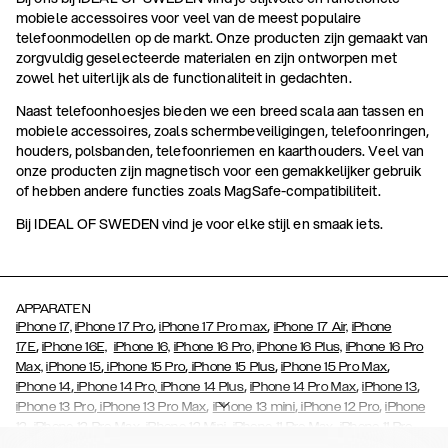
mobiele accessoires voor veel van de meest populaire
telefoonmodellen op de markt. Onze producten zijn gemaakt van
zorgvuldig geselecteerde materialen en zijn ontworpen met
zowel het uiterlijk als de functionaliteit in gedachten.
Naast telefoonhoesjes bieden we een breed scala aan tassen en
mobiele accessoires, zoals schermbeveiligingen, telefoonringen,
houders, polsbanden, telefoonriemen en kaarthouders. Veel van
onze producten zijn magnetisch voor een gemakkelijker gebruik
of hebben andere functies zoals MagSafe-compatibiliteit.
Bij IDEAL OF SWEDEN vind je voor elke stijl en smaak iets.
APPARATEN
,
,
iPhone 17,
iPhone 17 Pro
iPhone 17 Pro max
iPhone 17 Air,
iPhone
,
17E
iPhone 16E,
iPhone 16,
iPhone 16 Pro,
iPhone 16 Plus,
iPhone 16 Pro
,
,
,
,
Max,
iPhone 15
iPhone 15 Pro
iPhone 15 Plus
iPhone 15 Pro Max
,
,
,
,
iPhone 14
iPhone 14 Pro,
iPhone 14 Plus
iPhone 14 Pro Max
iPhone 13
,
,
,
,
iPhone 13 Pro
iPhone 13 Pro Max
iPhone 13 mini
iPhone 12 Pro
iPhone
,
,
,
,
,
12
iPhone 12 Pro Max
iPhone 12 Mini
iPhone 11 Pro Max
iPhone 11 Pro
,
,
,
,
,
iPhone 11
iPhone XS
iPhone XS Max
iPhone XR
iPhone X
iPhone SE