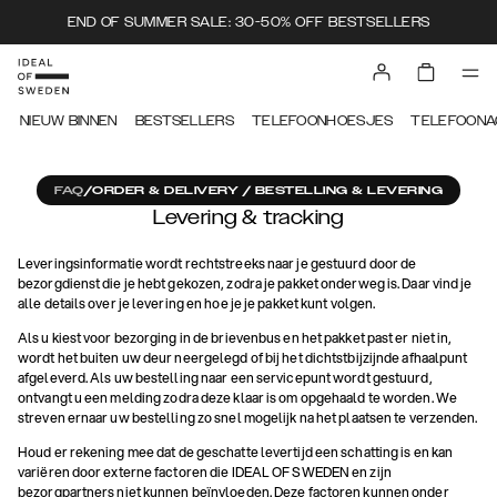
END OF SUMMER SALE: 30-50% OFF BESTSELLERS
NIEUW BINNEN
BESTSELLERS
TELEFOONHOESJES
TELEFOONA
FAQ
/
ORDER & DELIVERY / BESTELLING & LEVERING
Levering & tracking
Leveringsinformatie wordt rechtstreeks naar je gestuurd door de
bezorgdienst die je hebt gekozen, zodra je pakket onderweg is. Daar vind je
alle details over je levering en hoe je je pakket kunt volgen.
Als u kiest voor bezorging in de brievenbus en het pakket past er niet in,
wordt het buiten uw deur neergelegd of bij het dichtstbijzijnde afhaalpunt
afgeleverd. Als uw bestelling naar een servicepunt wordt gestuurd,
ontvangt u een melding zodra deze klaar is om opgehaald te worden. We
streven ernaar uw bestelling zo snel mogelijk na het plaatsen te verzenden.
Houd er rekening mee dat de geschatte levertijd een schatting is en kan
variëren door externe factoren die IDEAL OF SWEDEN en zijn
bezorgpartners niet kunnen beïnvloeden. Deze factoren kunnen onder