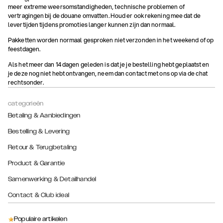
meer extreme weersomstandigheden, technische problemen of
vertragingen bij de douane omvatten. Houd er ook rekening mee dat de
levertijden tijdens promoties langer kunnen zijn dan normaal.
Pakketten worden normaal gesproken niet verzonden in het weekend of op
feestdagen.
Als het meer dan 14 dagen geleden is dat je je bestelling hebt geplaatst en
je deze nog niet hebt ontvangen, neem dan contact met ons op via de chat
rechtsonder.
categorieën
Betaling & Aanbiedingen
Bestelling & Levering
Retour & Terugbetaling
Product & Garantie
Samenwerking & Detailhandel
Contact & Club ideal
Populaire artikelen