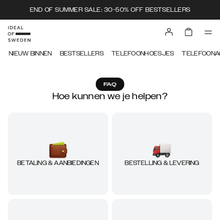
END OF SUMMER SALE: 30-50% OFF BESTSELLERS
NIEUW BINNEN
BESTSELLERS
TELEFOONHOESJES
TELEFOONA
FAQ
Hoe kunnen we je helpen?
BESTELLING & LEVERING
BETALING & AANBIEDINGEN