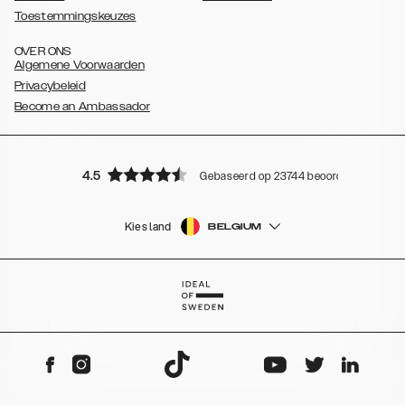
Toestemmingskeuzes
OVER ONS
Algemene Voorwaarden
Privacybeleid
Become an Ambassador
4.5
Gebaseerd op 23744 beoordelingen
Kies land
BELGIUM