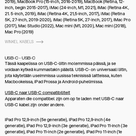
2019), MacBook Pro (15-inch, 2016-2019), MacBook (Retina, 12-
inch, begin 2015-2017), iMac (24-inch, M1, 2021), iMac (Retina 4K,
21. 5-inch, 2019), iMac (Retina 4K, 21,5-inch, 2017), iMac (Retina
5K, 27-inch, 2019-2020), iMac (Retina 5K, 27-inch, 2017), iMac Pro
(2017), Mac Studio (2022), Mac mini (M1, 2020), Mac mini (2018),
Mac Pro (2019)
WINKEL KABELS
USB-C - USB-C
Tässä kaapelissa on USB-C-liitin molemmissa päissä, ja se
voidaan kytkeä kummastakin päästä. USB-C- on universaali liitin,
jota käytetään useimmissa uusissa teknisissä laitteissa, kuten
Macbookeissa, iPad Prossa ja Android-puhelimissa.
USB-C naar USB-C compatibiliteit
Apparaten die compatibel zijn om op te laden met USB-C naar
USB-C kabel zijn onder andere.
iPad Pro 12,9-inch (5e generatie), iPad Pro 12,9-inch (4e
generatie), iPad Pro 12,9-inch (3e generatie), iPad Pro 11-inch (3e
generatie), iPad Pro 11-inch (2e generatie), iPad Pro 11-inch (1e