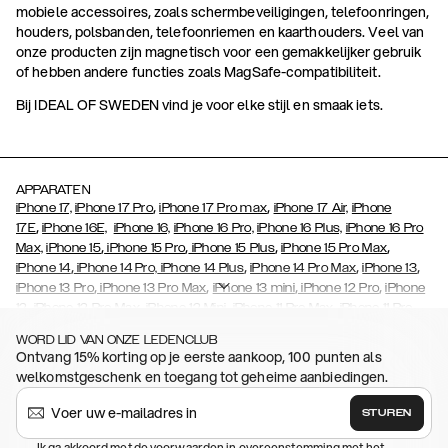
mobiele accessoires, zoals schermbeveiligingen, telefoonringen,
houders, polsbanden, telefoonriemen en kaarthouders. Veel van
onze producten zijn magnetisch voor een gemakkelijker gebruik
of hebben andere functies zoals MagSafe-compatibiliteit.
Bij IDEAL OF SWEDEN vind je voor elke stijl en smaak iets.
APPARATEN
,
,
iPhone 17,
iPhone 17 Pro
iPhone 17 Pro max
iPhone 17 Air,
iPhone
,
17E
iPhone 16E,
iPhone 16,
iPhone 16 Pro,
iPhone 16 Plus,
iPhone 16 Pro
,
,
,
,
Max,
iPhone 15
iPhone 15 Pro
iPhone 15 Plus
iPhone 15 Pro Max
,
,
,
,
iPhone 14
iPhone 14 Pro,
iPhone 14 Plus
iPhone 14 Pro Max
iPhone 13
,
,
,
,
iPhone 13 Pro
iPhone 13 Pro Max
iPhone 13 mini
iPhone 12 Pro
iPhone
,
,
,
,
,
12
iPhone 12 Pro Max
iPhone 12 Mini
iPhone 11 Pro Max
iPhone 11 Pro
,
,
,
,
,
iPhone 11
iPhone XS
iPhone XS Max
iPhone XR
iPhone X
iPhone SE
WORD LID VAN ONZE LEDENCLUB
,
,
,
,
,
,
(2020)
iPhone 8
iPhone 8 Plus
iPhone 7
iPhone 7 Plus
iPhone 6/6s
Ontvang 15% korting op je eerste aankoop, 100 punten als
,
,
,
,
iPhone 6/6s Plus
iPhone 5/5s/SE
Galaxy S26
Galaxy S26+
Galaxy
welkomstgeschenk en toegang tot geheime aanbiedingen.
,
,
S26 Ultra
Samsung Galaxy S25,
Galaxy S25+,
Galaxy S25 Ultra
,
,
,
Samsung Galaxy S23
Galaxy S23+
Galaxy S23 Ultra
Samsung
STUREN
,
,
,
Galaxy S22
Galaxy S22 Plus
Galaxy S22 Ultra
Galaxy A52/ A52s
,
,
,
,
Ik ga akkoord met de voorwaarden in overeenstemming met het