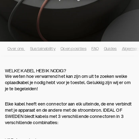
Over ons
Sustainability
Open posities
FAQ
Guides
Algemen
WELKE KABEL HEB IK NODIG?
We weten hoe verwarrend het kan zijn om uit te zoeken welke
oplaadkabel je nodig hebt voor je toestel. Gelukkig zijn wij er om
je te begeleiden!
Elke kabel heeft een connector aan elk uiteinde, de ene verbindt
met je apparaat en de andere met de stroombron. IDEAL OF
SWEDEN biedt kabels met 3 verschillende connectoren in 3
verschillende combinaties: