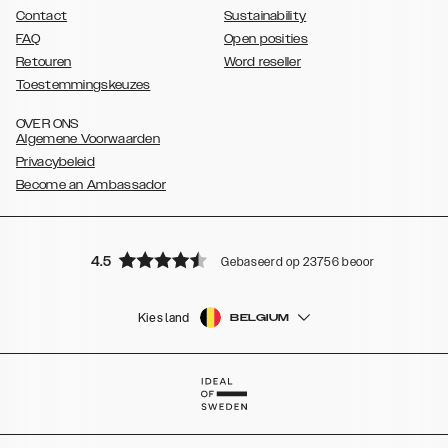
Contact
Sustainability
FAQ
Open posities
Retouren
Word reseller
Toestemmingskeuzes
OVER ONS
Algemene Voorwaarden
Privacybeleid
Become an Ambassador
4.5
Gebaseerd op 23756 beoordelingen
Kies land
BELGIUM