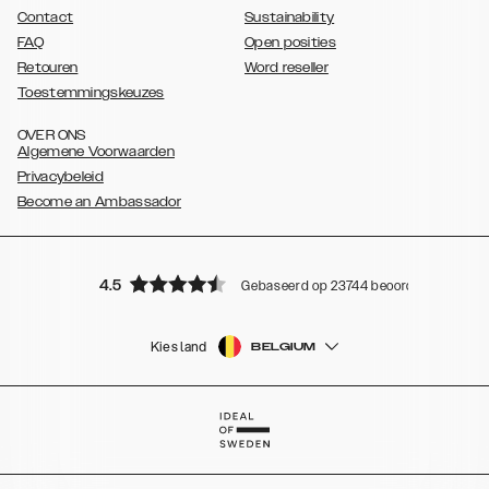
Contact
Sustainability
FAQ
Open posities
Retouren
Word reseller
Toestemmingskeuzes
OVER ONS
Algemene Voorwaarden
Privacybeleid
Become an Ambassador
4.5
Gebaseerd op 23744 beoordelingen
Kies land
BELGIUM