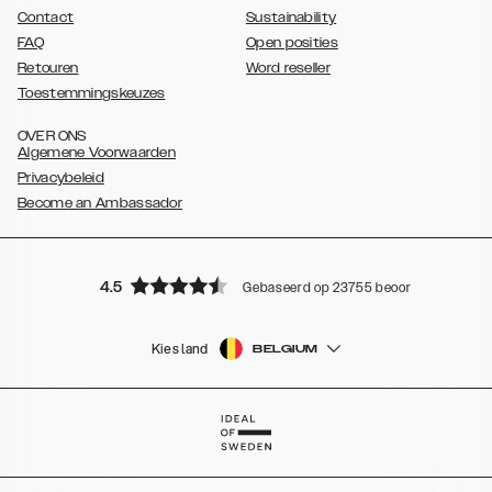
Contact
Sustainability
FAQ
Open posities
Retouren
Word reseller
Toestemmingskeuzes
OVER ONS
Algemene Voorwaarden
Privacybeleid
Become an Ambassador
4.5
Gebaseerd op 23755 beoordelingen
Kies land
BELGIUM