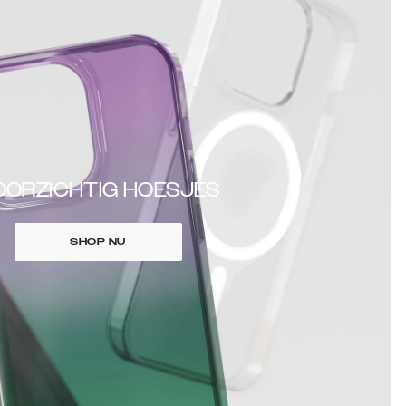
OORZICHTIG HOESJES
SHOP NU