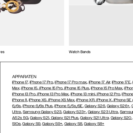
res
Watch Bands
APPARATEN
,
,
,
iPhone 17,
iPhone 17 Pro
iPhone 17 Pro max
iPhone 17 Air,
iPhone 17E
,
,
,
,
Max,
iPhone 15
iPhone 15 Pro
iPhone 15 Plus
iPhone 15 Pro Max
iPho
,
,
,
,
iPhone 13 Pro
iPhone 13 Pro Max
iPhone 13 mini
iPhone 12 Pro
iPhone
,
,
,
,
,
iPhone 11
iPhone XS
iPhone XS Max
iPhone XR
iPhone X
iPhone SE
,
,
,
,
,
6/6s
iPhone 6/6s Plus
iPhone 5/5s/SE
Galaxy S26
Galaxy S26+
,
,
,
,
Ultra
Samsung Galaxy S23
Galaxy S23+
Galaxy S23 Ultra
Samsun
,
,
,
A52s 5G
Galaxy S21
Galaxy S21 Plus
Galaxy S21 Ultra,
Galaxy S20
,
,
,
,
S10e
Galaxy S9
Galaxy S9+
Galaxy S8
Galaxy S8+