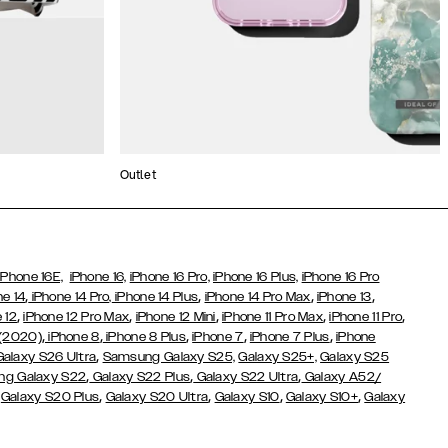
Outlet
iPhone 16E,
iPhone 16,
iPhone 16 Pro,
iPhone 16 Plus,
iPhone 16 Pro
,
,
,
,
ne 14
iPhone 14 Pro,
iPhone 14 Plus
iPhone 14 Pro Max
iPhone 13
,
,
,
,
,
 12
iPhone 12 Pro Max
iPhone 12 Mini
iPhone 11 Pro Max
iPhone 11 Pro
,
,
,
,
,
 (2020)
iPhone 8
iPhone 8 Plus
iPhone 7
iPhone 7 Plus
iPhone
,
Galaxy S26 Ultra
Samsung Galaxy S25,
Galaxy S25+,
Galaxy S25
,
,
,
g Galaxy S22
Galaxy S22 Plus
Galaxy S22 Ultra
Galaxy A52/
,
,
,
,
,
Galaxy S20 Plus
Galaxy S20 Ultra
Galaxy S10
Galaxy S10+
Galaxy