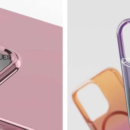
JES
D