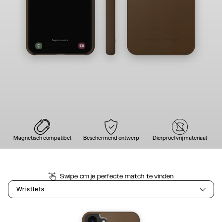
Magnetisch compatibel
Beschermend ontwerp
Dierproefvrij materiaal
Swipe om je perfecte match te vinden
Wristlets