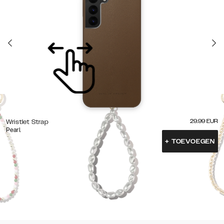
29.99
EUR
Wristlet Strap
Pearl
+
TOEVOEGEN