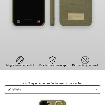
Magnetisch compatibel
Beschermend ontwerp
Dierproefvrij materiaal
Swipe om je perfecte match te vinden
Wristlets