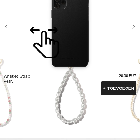
29.99
EUR
Wristlet Strap
Pearl
+
TOEVOEGEN