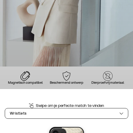
Magnetisch compatibel
Beschermend ontwerp
Dierproefvrij materiaal
Swipe om je perfecte match te vinden
Wristlets