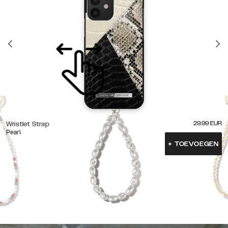
29.99
EUR
Wristlet Strap
Pearl
+
TOEVOEGEN