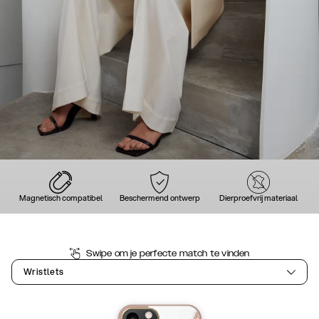
Magnetisch compatibel
Beschermend ontwerp
Dierproefvrij materiaal
Swipe om je perfecte match te vinden
Wristlets