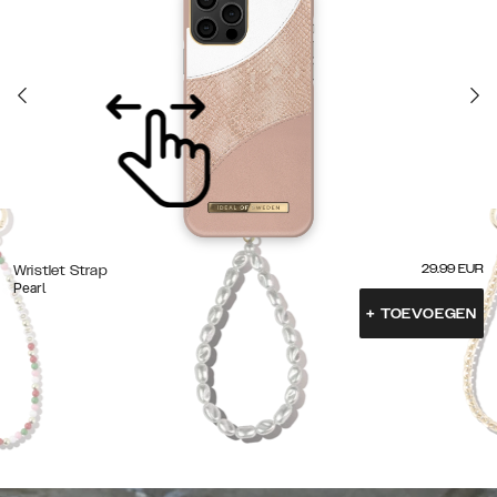
29.99
EUR
Wristlet Strap
Pearl
+
TOEVOEGEN