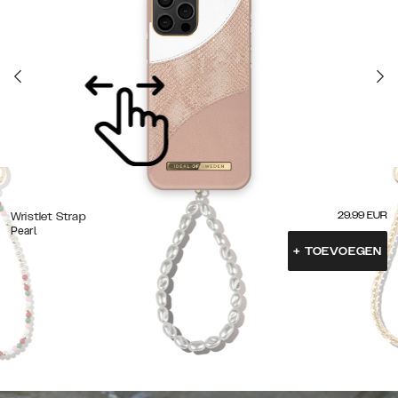
29.99
EUR
Wristlet Strap
Pearl
+
TOEVOEGEN