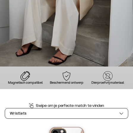
Magnetisch compatibel
Beschermend ontwerp
Dierproefvrij materiaal
Swipe om je perfecte match te vinden
Wristlets