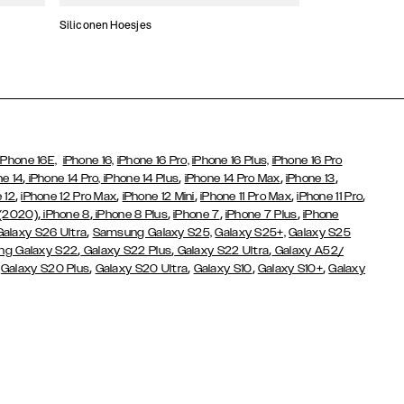
Siliconen Hoesjes
Dunne hoesjes
iPhone 16E,
iPhone 16,
iPhone 16 Pro,
iPhone 16 Plus,
iPhone 16 Pro
,
,
,
,
ne 14
iPhone 14 Pro,
iPhone 14 Plus
iPhone 14 Pro Max
iPhone 13
,
,
,
,
,
 12
iPhone 12 Pro Max
iPhone 12 Mini
iPhone 11 Pro Max
iPhone 11 Pro
,
,
,
,
,
 (2020)
iPhone 8
iPhone 8 Plus
iPhone 7
iPhone 7 Plus
iPhone
,
Galaxy S26 Ultra
Samsung Galaxy S25,
Galaxy S25+,
Galaxy S25
,
,
,
g Galaxy S22
Galaxy S22 Plus
Galaxy S22 Ultra
Galaxy A52/
,
,
,
,
,
Galaxy S20 Plus
Galaxy S20 Ultra
Galaxy S10
Galaxy S10+
Galaxy