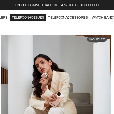
END OF SUMMER SALE: 30-50% OFF BESTSELLERS
LERS
TELEFOONHOESJES
TELEFOONACCESSOIRES
WATCH BAND
OUTLET