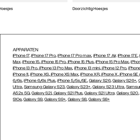
Hoesjes
Doorzichtig Hoesjes
APPARATEN
,
,
,
iPhone 17,
iPhone 17 Pro
iPhone 17 Pro max
iPhone 17 Air,
iPhone 17E
,
,
,
,
Max,
iPhone 15
iPhone 15 Pro
iPhone 15 Plus
iPhone 15 Pro Max
iPho
,
,
,
,
iPhone 13 Pro
iPhone 13 Pro Max
iPhone 13 mini
iPhone 12 Pro
iPhone
,
,
,
,
,
iPhone 11
iPhone XS
iPhone XS Max
iPhone XR
iPhone X
iPhone SE
,
,
,
,
,
6/6s
iPhone 6/6s Plus
iPhone 5/5s/SE
Galaxy S26
Galaxy S26+
,
,
,
,
Ultra
Samsung Galaxy S23
Galaxy S23+
Galaxy S23 Ultra
Samsun
,
,
,
A52s 5G
Galaxy S21
Galaxy S21 Plus
Galaxy S21 Ultra,
Galaxy S20
,
,
,
,
S10e
Galaxy S9
Galaxy S9+
Galaxy S8
Galaxy S8+