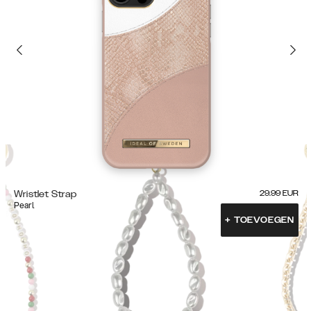
Wristlet Strap
29.99
EUR
Pearl
+
TOEVOEGEN