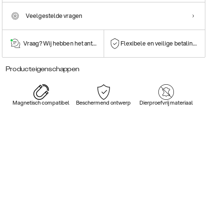
Veelgestelde vragen
Vraag? Wij hebben het antwoord!
Flexibele en veilige betalingen
Producteigenschappen
Magnetisch compatibel
Beschermend ontwerp
Dierproefvrij materiaal