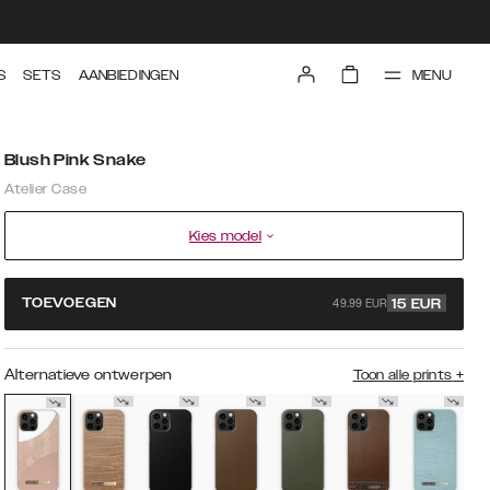
MENU
S
SETS
AANBIEDINGEN
Blush Pink Snake
Atelier Case
Kies model
49.99 EUR
TOEVOEGEN
15
EUR
Alternatieve ontwerpen
Toon alle prints
+