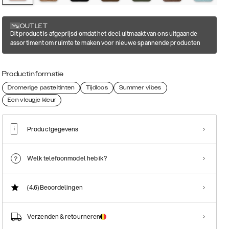
OUTLET
Dit product is afgeprijsd omdat het deel uitmaakt van ons uitgaande
assortiment om ruimte te maken voor nieuwe spannende producten
Productinformatie
Dromerige pasteltinten
Tijdloos
Summer vibes
Een vleugje kleur
Productgegevens
Welk telefoonmodel heb ik?
(4.6)
Beoordelingen
Verzenden & retourneren