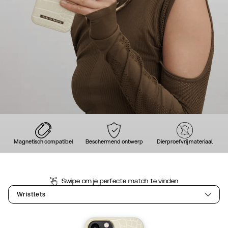
Magnetisch compatibel
Beschermend ontwerp
Dierproefvrij materiaal
Swipe om je perfecte match te vinden
Wristlets