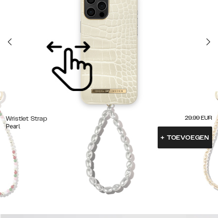
29.99
EUR
Wristlet Strap
Pearl
+
TOEVOEGEN