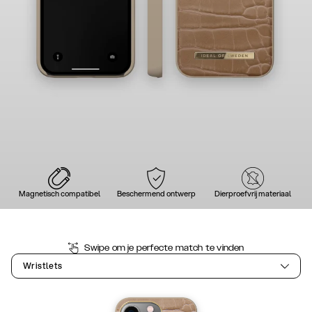
Magnetisch compatibel
Beschermend ontwerp
Dierproefvrij materiaal
Swipe om je perfecte match te vinden
Wristlets