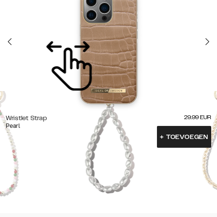
29.99
EUR
Wristlet Strap
Pearl
+
TOEVOEGEN