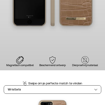
Magnetisch compatibel
Beschermend ontwerp
Dierproefvrij materiaal
Swipe om je perfecte match te vinden
Wristlets