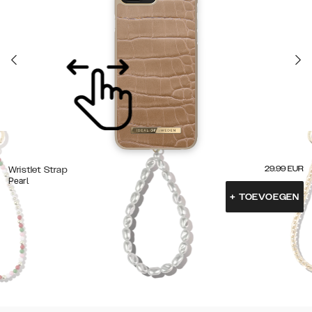
29.99
EUR
Wristlet Strap
Pearl
+
TOEVOEGEN