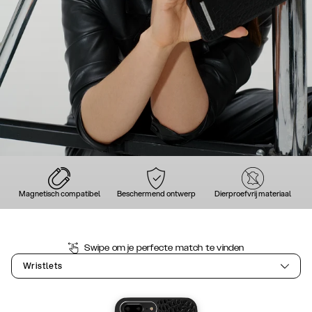
Magnetisch compatibel
Beschermend ontwerp
Dierproefvrij materiaal
Swipe om je perfecte match te vinden
Wristlets