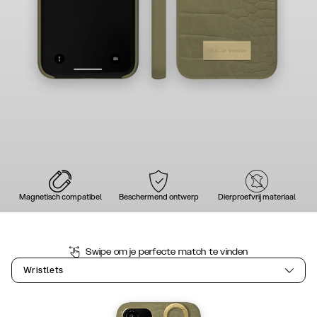
Magnetisch compatibel
Beschermend ontwerp
Dierproefvrij materiaal
Swipe om je perfecte match te vinden
Wristlets