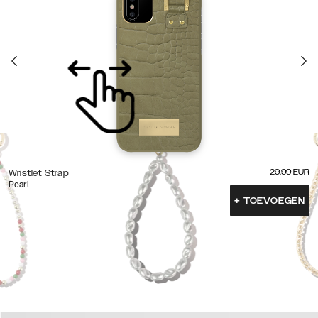
29.99
EUR
Wristlet Strap
Pearl
+
TOEVOEGEN