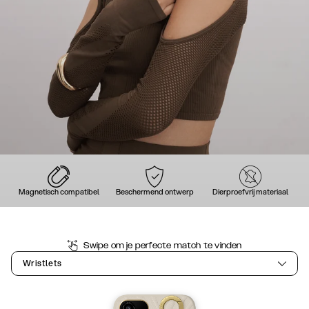
Magnetisch compatibel
Beschermend ontwerp
Dierproefvrij materiaal
Swipe om je perfecte match te vinden
Wristlets