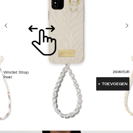
29.99
EUR
Wristlet Strap
Pearl
+
TOEVOEGEN