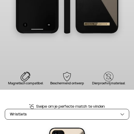
Magnetisch compatibel
Beschermend ontwerp
Dierproefvrij materiaal
Swipe om je perfecte match te vinden
Wristlets