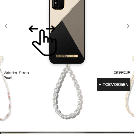
29.99
EUR
Wristlet Strap
Pearl
+
TOEVOEGEN