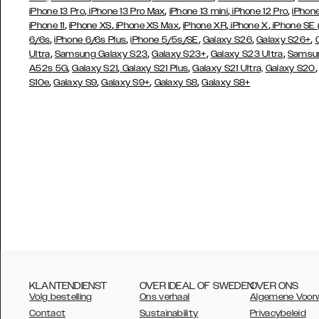
,
,
,
,
iPhone 13 Pro
iPhone 13 Pro Max
iPhone 13 mini
iPhone 12 Pro
iPhone
,
,
,
,
,
iPhone 11
iPhone XS
iPhone XS Max
iPhone XR
iPhone X
iPhone SE
,
,
,
,
,
6/6s
iPhone 6/6s Plus
iPhone 5/5s/SE
Galaxy S26
Galaxy S26+
,
,
,
,
Ultra
Samsung Galaxy S23
Galaxy S23+
Galaxy S23 Ultra
Samsun
,
,
,
A52s 5G
Galaxy S21
Galaxy S21 Plus
Galaxy S21 Ultra,
Galaxy S20
,
,
,
,
S10e
Galaxy S9
Galaxy S9+
Galaxy S8
Galaxy S8+
KLANTENDIENST
OVER IDEAL OF SWEDEN
OVER ONS
Volg bestelling
Ons verhaal
Algemene Voor
Contact
Sustainability
Privacybeleid