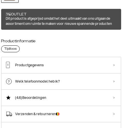
OUTLET
Dit product is afgeprijsd omdat het deel uitmaakt van ons uitgaande
assortiment om ruimte te maken voor nieuwe spannende producten
Productinformatie
Tijdloos
Productgegevens
Welk telefoonmodel heb ik?
(4.6)
Beoordelingen
Verzenden & retourneren