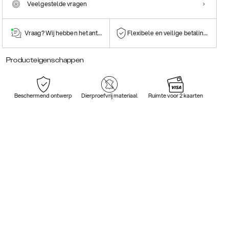
Veelgestelde vragen
Vraag? Wij hebben het antwoord!
Flexibele en veilige betalingen
Producteigenschappen
Beschermend ontwerp
Dierproefvrij materiaal
Ruimte voor 2 kaarten