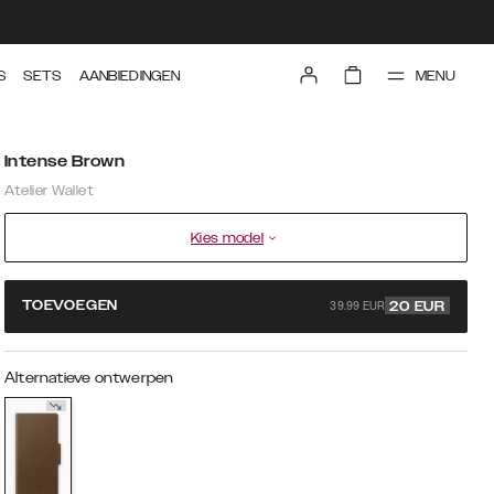
MENU
S
SETS
AANBIEDINGEN
Intense Brown
Atelier Wallet
Kies model
39.99 EUR
TOEVOEGEN
20
EUR
Alternatieve ontwerpen