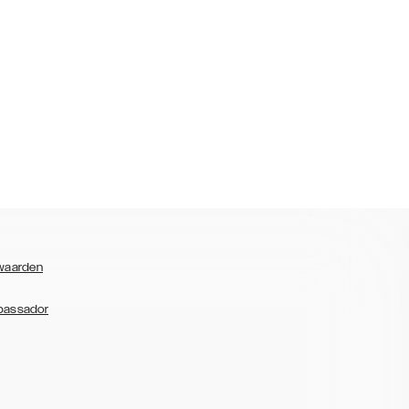
waarden
bassador