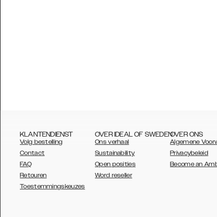
KLANTENDIENST
OVER IDEAL OF SWEDEN
OVER ONS
Volg bestelling
Ons verhaal
Algemene Voor
Contact
Sustainability
Privacybeleid
FAQ
Open posities
Become an Am
Retouren
Word reseller
AUSTRALIA
Toestemmingskeuzes
AUSTRIA