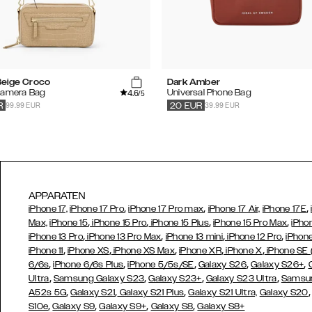
eige Croco
Dark Amber
4.6
Camera Bag
Universal Phone Bag
/5
99.99 EUR
39.99 EUR
R
20
EUR
APPARATEN
,
,
,
iPhone 17,
iPhone 17 Pro
iPhone 17 Pro max
iPhone 17 Air,
iPhone 17E
,
,
,
,
Max,
iPhone 15
iPhone 15 Pro
iPhone 15 Plus
iPhone 15 Pro Max
iPho
,
,
,
,
iPhone 13 Pro
iPhone 13 Pro Max
iPhone 13 mini
iPhone 12 Pro
iPhone
,
,
,
,
,
iPhone 11
iPhone XS
iPhone XS Max
iPhone XR
iPhone X
iPhone SE
,
,
,
,
,
6/6s
iPhone 6/6s Plus
iPhone 5/5s/SE
Galaxy S26
Galaxy S26+
,
,
,
,
Ultra
Samsung Galaxy S23
Galaxy S23+
Galaxy S23 Ultra
Samsun
,
,
,
A52s 5G
Galaxy S21
Galaxy S21 Plus
Galaxy S21 Ultra,
Galaxy S20
,
,
,
,
S10e
Galaxy S9
Galaxy S9+
Galaxy S8
Galaxy S8+