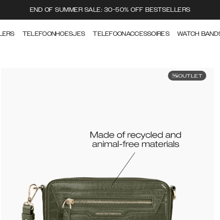
END OF SUMMER SALE: 30-50% OFF BESTSELLERS
LERS
TELEFOONHOESJES
TELEFOONACCESSOIRES
WATCH BAND
OUTLET