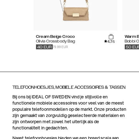
Cream Beige Croco
Warm B
4.7
Olivia Crossbody Bag
Bobbi 
/5
79.99 EUR
40
EUR
50
EU
TELEFOONHOESJES, MOBIELE ACCESSOIRES & TASSEN
Bij ons bij IDEAL OF SWEDEN vind je stijlvolle en
functionele mobiele accessoires voor veel van de meest
populaire telefoonmodellen op de markt. Onze producten
zijn gemaakt van zorgvuldig geselecteerde materialen en
zijn ontworpen met zowel het uiterlijk als de
functionaliteit in gedachten.
Naast telefoonhoesjes bieden we een breed scala aan