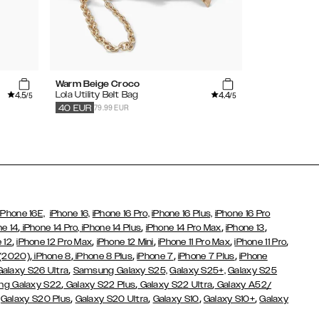
Warm Beige Croco
Beige
4.5
4.4
Lola Utility Belt Bag
Bumbag
/5
/5
79.99 EUR
49.99
EUR
40
EUR
iPhone 16E,
iPhone 16,
iPhone 16 Pro,
iPhone 16 Plus,
iPhone 16 Pro
,
,
,
,
ne 14
iPhone 14 Pro,
iPhone 14 Plus
iPhone 14 Pro Max
iPhone 13
,
,
,
,
,
 12
iPhone 12 Pro Max
iPhone 12 Mini
iPhone 11 Pro Max
iPhone 11 Pro
,
,
,
,
,
 (2020)
iPhone 8
iPhone 8 Plus
iPhone 7
iPhone 7 Plus
iPhone
,
Galaxy S26 Ultra
Samsung Galaxy S25,
Galaxy S25+,
Galaxy S25
,
,
,
g Galaxy S22
Galaxy S22 Plus
Galaxy S22 Ultra
Galaxy A52/
,
,
,
,
,
Galaxy S20 Plus
Galaxy S20 Ultra
Galaxy S10
Galaxy S10+
Galaxy