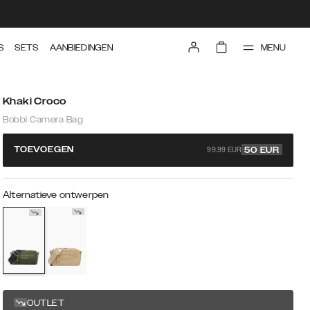
MENU
S
SETS
AANBIEDINGEN
Khaki Croco
Bobbi Camera Bag
99.99 EUR
TOEVOEGEN
50
EUR
Alternatieve ontwerpen
OUTLET