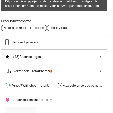
Dit product is afgeprijsd omdat het deel uitmaakt van ons uitgaande
assortiment om ruimte te maken voor nieuwe spannende producten
Productinformatie
Altijd in de mode
Tijdloos
Lente vibes
Productgegevens
(4.6)
Beoordelingen
Verzenden & retourneren
Vraag? Wij hebben het antwoord!
Flexibele en veilige betalingen
Anderen combineered dit met