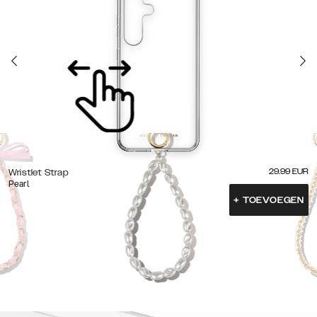
29.99
EUR
Wristlet Strap
Pearl
+
TOEVOEGEN