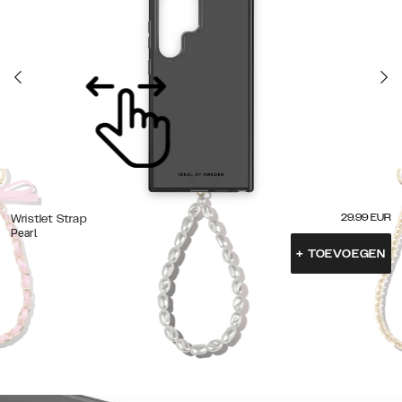
29.99
EUR
Wristlet Strap
Pearl
+
TOEVOEGEN