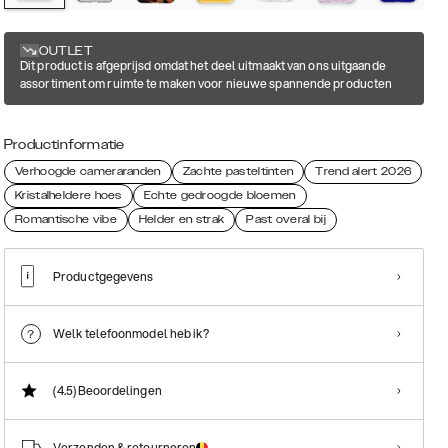
OUTLET
Dit product is afgeprijsd omdat het deel uitmaakt van ons uitgaande
assortiment om ruimte te maken voor nieuwe spannende producten
Productinformatie
Verhoogde cameraranden
Zachte pasteltinten
Trend alert 2026
Kristalheldere hoes
Echte gedroogde bloemen
Romantische vibe
Helder en strak
Past overal bij
Productgegevens
Welk telefoonmodel heb ik?
(4.5)
Beoordelingen
Verzenden & retourneren