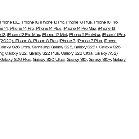
iPhone 16E,
iPhone 16,
iPhone 16 Pro,
iPhone 16 Plus,
iPhone 16 Pro
,
,
,
,
ne 14
iPhone 14 Pro,
iPhone 14 Plus
iPhone 14 Pro Max
iPhone 13
,
,
,
,
,
 12
iPhone 12 Pro Max
iPhone 12 Mini
iPhone 11 Pro Max
iPhone 11 Pro
,
,
,
,
,
 (2020)
iPhone 8
iPhone 8 Plus
iPhone 7
iPhone 7 Plus
iPhone
,
Galaxy S26 Ultra
Samsung Galaxy S25,
Galaxy S25+,
Galaxy S25
,
,
,
g Galaxy S22
Galaxy S22 Plus
Galaxy S22 Ultra
Galaxy A52/
,
,
,
,
,
Galaxy S20 Plus
Galaxy S20 Ultra
Galaxy S10
Galaxy S10+
Galaxy