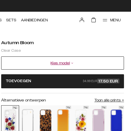
MENU
S
SETS
AANBIEDINGEN
Autumn Bloom
Clear Case
Kies model
34.99 EUR
TOEVOEGEN
17.50
EUR
Alternatieve ontwerpen
Toon alle prints
+