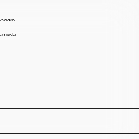
waarden
bassador