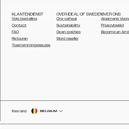
KLANTENDIENST
OVER IDEAL OF SWEDEN
OVER ONS
Volg bestelling
Ons verhaal
Algemene Voor
Contact
Sustainability
Privacybeleid
FAQ
Open posities
Become an Am
Retouren
Word reseller
AUSTRALIA
Toestemmingskeuzes
AUSTRIA
BELGIUM
CANADA
DANSK
DEUTSCH
ESPAÑOL
Kies land
BELGIUM
EU