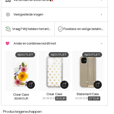
Veelgestelde vragen
Vraag? Wij hebben het antwoord!
Flexibele en veilige betalingen
Anderen combineered dit met
OUTLET
OUTLET
OUTLET
Clear Case
Statement Case
Clear Case
29.99 EUR
89.99 EUR
39.99
EUR
15
EUR
27
EUR
Producteigenschappen