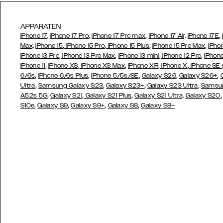
APPARATEN
,
,
,
iPhone 17,
iPhone 17 Pro
iPhone 17 Pro max
iPhone 17 Air,
iPhone 17E
,
,
,
,
Max,
iPhone 15
iPhone 15 Pro
iPhone 15 Plus
iPhone 15 Pro Max
iPho
,
,
,
,
iPhone 13 Pro
iPhone 13 Pro Max
iPhone 13 mini
iPhone 12 Pro
iPhone
,
,
,
,
,
iPhone 11
iPhone XS
iPhone XS Max
iPhone XR
iPhone X
iPhone SE
,
,
,
,
,
6/6s
iPhone 6/6s Plus
iPhone 5/5s/SE
Galaxy S26
Galaxy S26+
,
,
,
,
Ultra
Samsung Galaxy S23
Galaxy S23+
Galaxy S23 Ultra
Samsun
,
,
,
A52s 5G
Galaxy S21
Galaxy S21 Plus
Galaxy S21 Ultra,
Galaxy S20
,
,
,
,
S10e
Galaxy S9
Galaxy S9+
Galaxy S8
Galaxy S8+