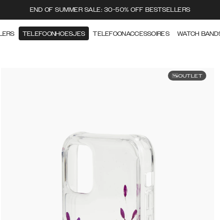
END OF SUMMER SALE: 30-50% OFF BESTSELLERS
LERS
TELEFOONHOESJES
TELEFOONACCESSOIRES
WATCH BAND
OUTLET