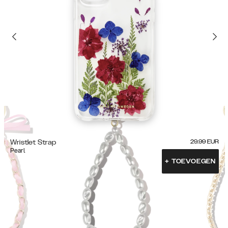
Wristlet Strap
29.99
EUR
Pearl
+
TOEVOEGEN