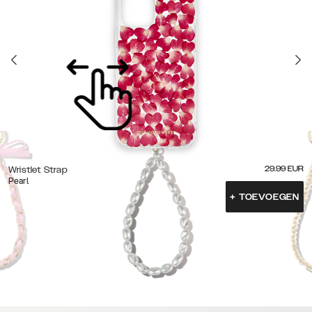
29.99
EUR
Wristlet Strap
Pearl
+
TOEVOEGEN