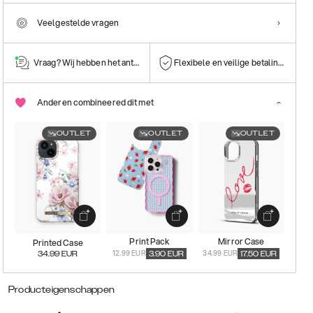
Veelgestelde vragen
Vraag? Wij hebben het antwoord!
Flexibele en veilige betalingen
Anderen combineered dit met
OUTLET
OUTLET
OUTLET
Print Pack
Mirror Case
Printed Case
12.99 EUR
34.99 EUR
34.99
EUR
3.90
EUR
17.50
EUR
Producteigenschappen