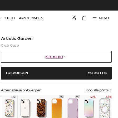
MENU
S
SETS
AANBIEDINGEN
Artistic Garden
Clear Case
Kies model
TOEVOEGEN
29.99
EUR
Alternatieve ontwerpen
Toon alle prints
+
50%
50%