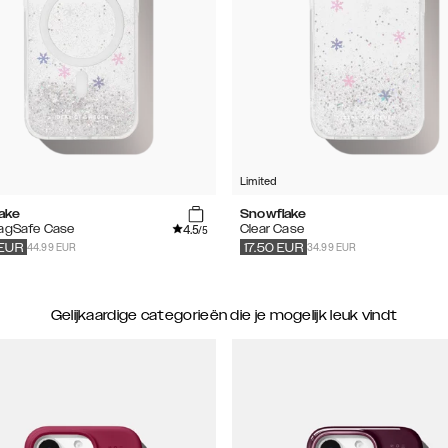
Limited
ake
Snowflake
4.5
MagSafe Case
Clear Case
/5
44.99 EUR
34.99 EUR
EUR
17.50
EUR
Gelijkaardige categorieën die je mogelijk leuk vindt