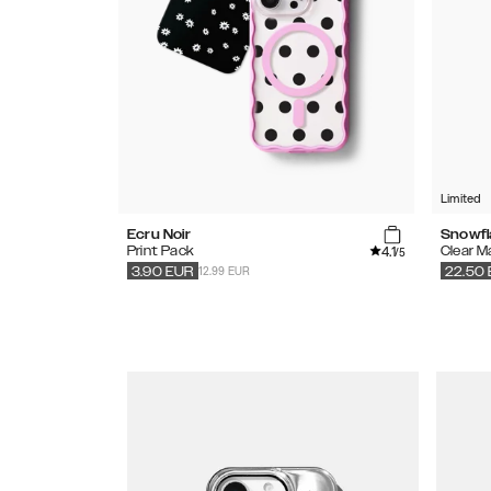
Limited
Ecru Noir
Snowfl
4.1
Print Pack
Clear 
/5
12.99 EUR
3.90
EUR
22.50