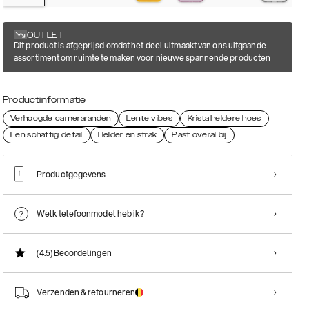
OUTLET
Dit product is afgeprijsd omdat het deel uitmaakt van ons uitgaande
assortiment om ruimte te maken voor nieuwe spannende producten
Productinformatie
Verhoogde cameraranden
Lente vibes
Kristalheldere hoes
Een schattig detail
Helder en strak
Past overal bij
Productgegevens
Welk telefoonmodel heb ik?
(4.5)
Beoordelingen
Verzenden & retourneren