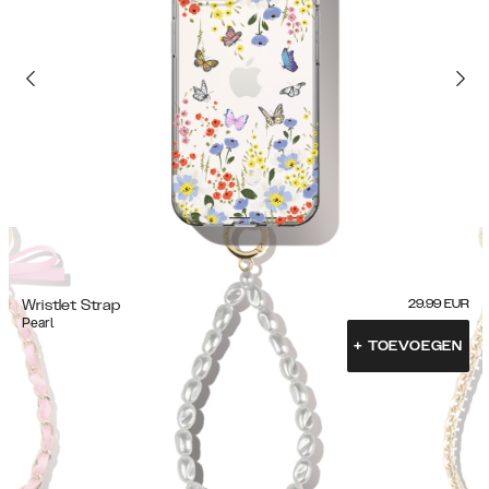
Wristlet Strap
29.99
EUR
Pearl
+
TOEVOEGEN