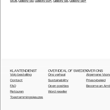
,
,
,
,
S10e
Galaxy S9
Galaxy S9+
Galaxy S8
Galaxy S8+
KLANTENDIENST
OVER IDEAL OF SWEDEN
OVER ONS
Volg bestelling
Ons verhaal
Algemene Voor
Contact
Sustainability
Privacybeleid
FAQ
Open posities
Become an Am
Retouren
Word reseller
AUSTRALIA
Toestemmingskeuzes
AUSTRIA