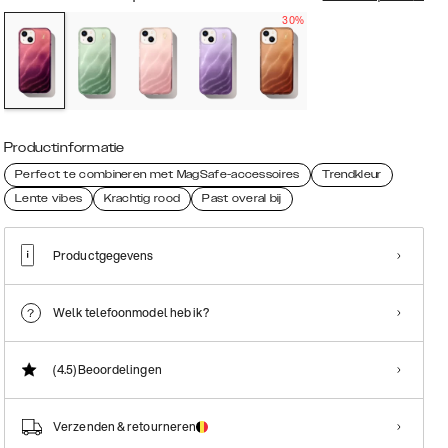
30%
Productinformatie
Perfect te combineren met MagSafe-accessoires
Trendkleur
Lente vibes
Krachtig rood
Past overal bij
Productgegevens
Welk telefoonmodel heb ik?
(4.5)
Beoordelingen
Verzenden & retourneren