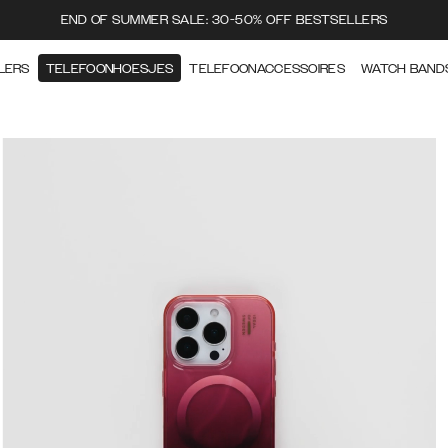
END OF SUMMER SALE: 30-50% OFF BESTSELLERS
LERS
TELEFOONHOESJES
TELEFOONACCESSOIRES
WATCH BAND