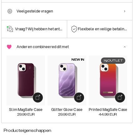
Veelgestelde vragen
Vraag? Wij hebben het antwoord!
Flexibele en veilige betalingen
Anderen combineered dit met
NEW IN
OUTLET
Slim MagSafe Case
Glitter Glow Case
Printed MagSafe Case
29.99
EUR
29.99
EUR
44.99
EUR
Producteigenschappen