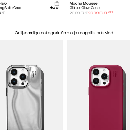
Halo
Mocha Mousse
4.4
MagSafe Case
Glitter Glow Case
/5
-
30
%
EUR
29.99
EUR
20.99
EUR
Gelijkaardige categorieën die je mogelijk leuk vindt