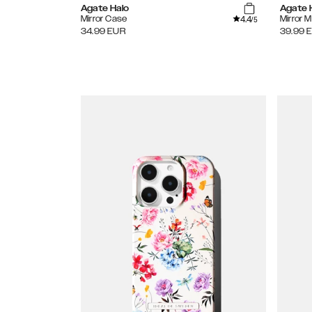
Agate Halo
Agate 
4.4
Mirror Case
Mirror 
/5
34.99
EUR
39.99