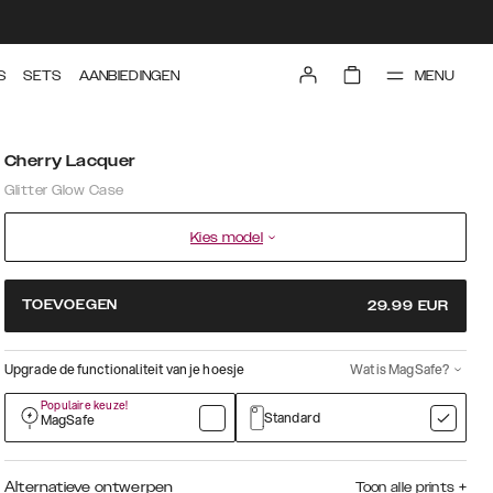
MENU
S
SETS
AANBIEDINGEN
Cherry Lacquer
Glitter Glow Case
Kies model
TOEVOEGEN
29.99
EUR
Upgrade de functionaliteit van je hoesje
Wat is MagSafe?
Populaire keuze!
Standard
MagSafe
Alternatieve ontwerpen
Toon alle prints
+