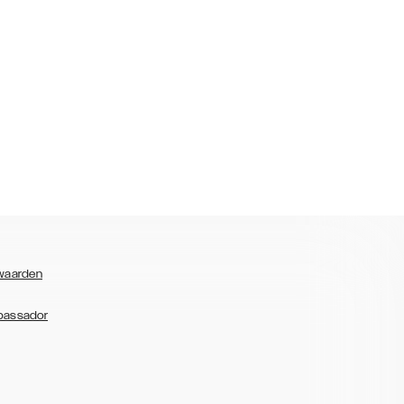
waarden
bassador