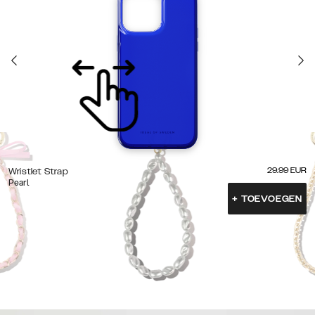
29.99
EUR
Wristlet Strap
Pearl
+
TOEVOEGEN