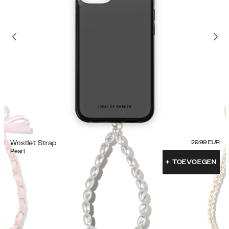
Wristlet Strap
29.99
EUR
Pearl
+
TOEVOEGEN