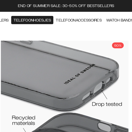
END OF SUMMER SALE: 30-50% OFF BESTSELLERS
LERS
TELEFOONHOESJES
TELEFOONACCESSOIRES
WATCH BAND
50%