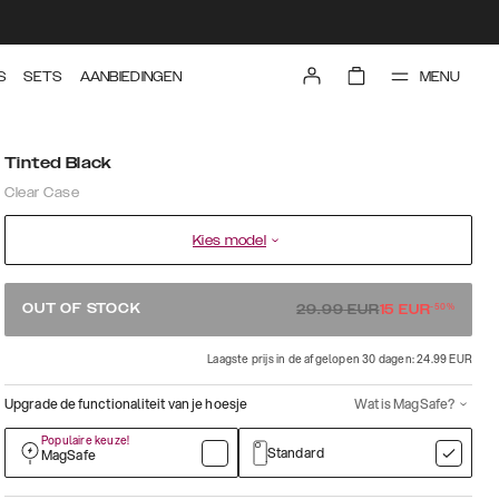
MENU
S
SETS
AANBIEDINGEN
Tinted Black
Clear Case
Kies model
-
50
%
OUT OF STOCK
29.99
EUR
15
EUR
Laagste prijs in de afgelopen 30 dagen: 24.99 EUR
Upgrade de functionaliteit van je hoesje
Wat is MagSafe?
Populaire keuze!
Standard
MagSafe