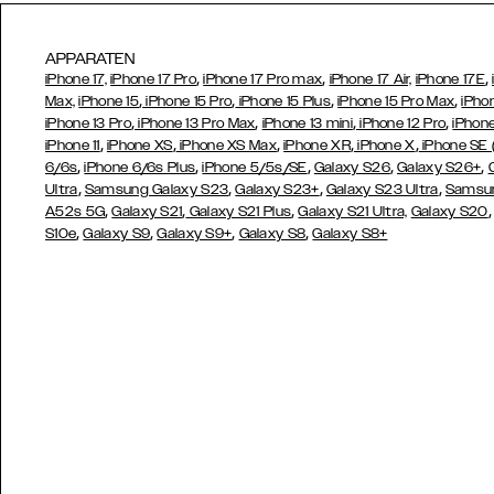
APPARATEN
,
,
,
iPhone 17,
iPhone 17 Pro
iPhone 17 Pro max
iPhone 17 Air,
iPhone 17E
,
,
,
,
Max,
iPhone 15
iPhone 15 Pro
iPhone 15 Plus
iPhone 15 Pro Max
iPho
,
,
,
,
iPhone 13 Pro
iPhone 13 Pro Max
iPhone 13 mini
iPhone 12 Pro
iPhone
,
,
,
,
,
iPhone 11
iPhone XS
iPhone XS Max
iPhone XR
iPhone X
iPhone SE
,
,
,
,
,
6/6s
iPhone 6/6s Plus
iPhone 5/5s/SE
Galaxy S26
Galaxy S26+
,
,
,
,
Ultra
Samsung Galaxy S23
Galaxy S23+
Galaxy S23 Ultra
Samsun
,
,
,
A52s 5G
Galaxy S21
Galaxy S21 Plus
Galaxy S21 Ultra,
Galaxy S20
,
,
,
,
S10e
Galaxy S9
Galaxy S9+
Galaxy S8
Galaxy S8+