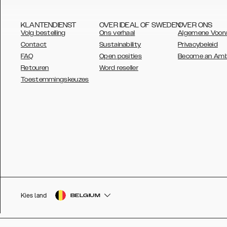
KLANTENDIENST
OVER IDEAL OF SWEDEN
OVER ONS
Volg bestelling
Ons verhaal
Algemene Voor
Contact
Sustainability
Privacybeleid
FAQ
Open posities
Become an Am
Retouren
Word reseller
AUSTRALIA
Toestemmingskeuzes
AUSTRIA
BELGIUM
CANADA
DANSK
DEUTSCH
ESPAÑOL
Kies land
BELGIUM
EU