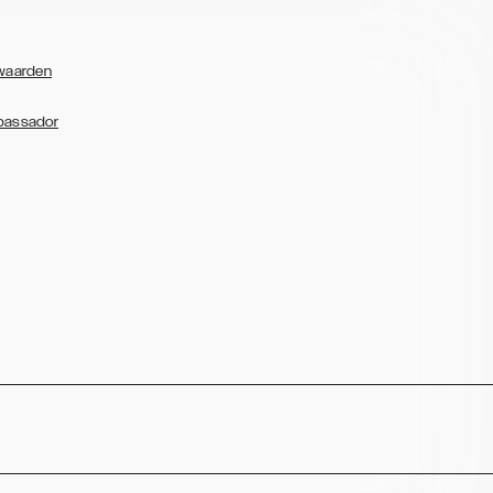
waarden
bassador