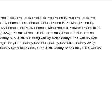
iPhone 16E,
iPhone 16,
iPhone 16 Pro,
iPhone 16 Plus,
iPhone 16 Pro
,
,
,
,
ne 14
iPhone 14 Pro,
iPhone 14 Plus
iPhone 14 Pro Max
iPhone 13
,
,
,
,
,
 12
iPhone 12 Pro Max
iPhone 12 Mini
iPhone 11 Pro Max
iPhone 11 Pro
,
,
,
,
,
 (2020)
iPhone 8
iPhone 8 Plus
iPhone 7
iPhone 7 Plus
iPhone
,
Galaxy S26 Ultra
Samsung Galaxy S25,
Galaxy S25+,
Galaxy S25
,
,
,
g Galaxy S22
Galaxy S22 Plus
Galaxy S22 Ultra
Galaxy A52/
,
,
,
,
,
Galaxy S20 Plus
Galaxy S20 Ultra
Galaxy S10
Galaxy S10+
Galaxy