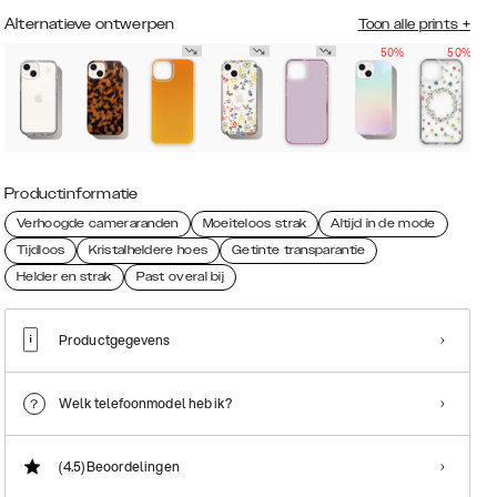
Alternatieve ontwerpen
Toon alle prints
+
50%
50%
Productinformatie
Verhoogde cameraranden
Moeiteloos strak
Altijd in de mode
Tijdloos
Kristalheldere hoes
Getinte transparantie
Helder en strak
Past overal bij
Productgegevens
Welk telefoonmodel heb ik?
(4.5)
Beoordelingen