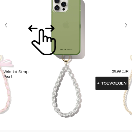
29.99
EUR
Wristlet Strap
Pearl
+
TOEVOEGEN