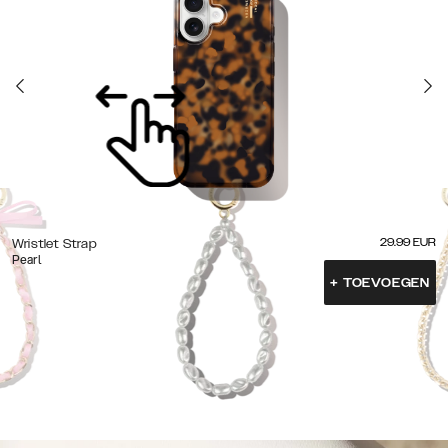
29.99
EUR
Wristlet Strap
Pearl
+
TOEVOEGEN