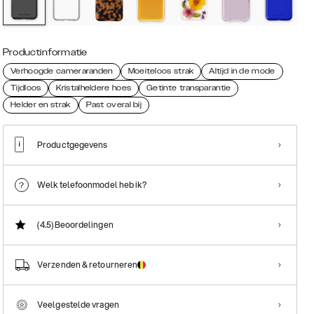
Productinformatie
Verhoogde cameraranden
Moeiteloos strak
Altijd in de mode
Tijdloos
Kristalheldere hoes
Getinte transparantie
Helder en strak
Past overal bij
Productgegevens
Welk telefoonmodel heb ik?
(4.5)
Beoordelingen
Verzenden & retourneren
Veelgestelde vragen