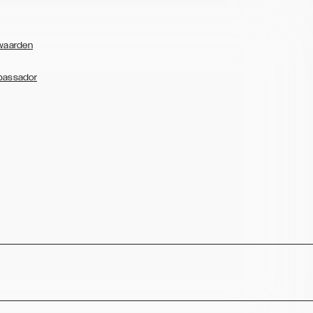
waarden
bassador