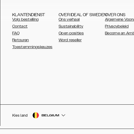
KLANTENDIENST
OVER IDEAL OF SWEDEN
OVER ONS
Volg bestelling
Ons verhaal
Algemene Voor
Contact
Sustainability
Privacybeleid
FAQ
Open posities
Become an Am
Retouren
Word reseller
AUSTRALIA
Toestemmingskeuzes
AUSTRIA
BELGIUM
CANADA
DANSK
DEUTSCH
ESPAÑOL
Kies land
BELGIUM
EU