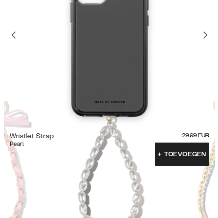
Wristlet Strap
29.99
EUR
Pearl
+
TOEVOEGEN