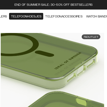
END OF SUMMER SALE: 30-50% OFF BESTSELLERS
LERS
TELEFOONHOESJES
TELEFOONACCESSOIRES
WATCH BAND
OUTLET