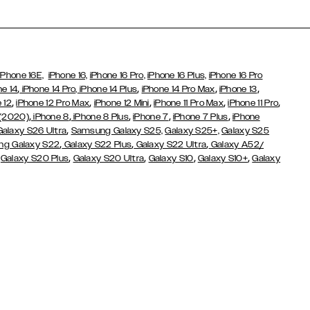
iPhone 16E,
iPhone 16,
iPhone 16 Pro,
iPhone 16 Plus,
iPhone 16 Pro
,
,
,
,
ne 14
iPhone 14 Pro,
iPhone 14 Plus
iPhone 14 Pro Max
iPhone 13
,
,
,
,
,
 12
iPhone 12 Pro Max
iPhone 12 Mini
iPhone 11 Pro Max
iPhone 11 Pro
,
,
,
,
,
 (2020)
iPhone 8
iPhone 8 Plus
iPhone 7
iPhone 7 Plus
iPhone
,
Galaxy S26 Ultra
Samsung Galaxy S25,
Galaxy S25+,
Galaxy S25
,
,
,
g Galaxy S22
Galaxy S22 Plus
Galaxy S22 Ultra
Galaxy A52/
,
,
,
,
,
Galaxy S20 Plus
Galaxy S20 Ultra
Galaxy S10
Galaxy S10+
Galaxy