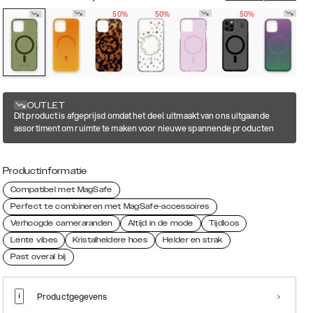
50%
50%
50%
OUTLET
Dit product is afgeprijsd omdat het deel uitmaakt van ons uitgaande
assortiment om ruimte te maken voor nieuwe spannende producten
Productinformatie
Compatibel met MagSafe
Perfect te combineren met MagSafe-accessoires
Verhoogde cameraranden
Altijd in de mode
Tijdloos
Lente vibes
Kristalheldere hoes
Helder en strak
Past overal bij
Productgegevens