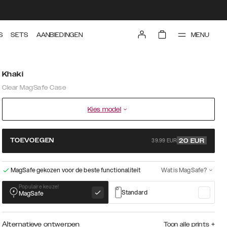
MENU
S
SETS
AANBIEDINGEN
Khaki
Clear MagSafe Case
Kies model
39.99 EUR
TOEVOEGEN
20
EUR
MagSafe gekozen voor de beste functionaliteit
Wat is MagSafe?
Populaire keuze!
Standard
MagSafe
Alternatieve ontwerpen
Toon alle prints
+