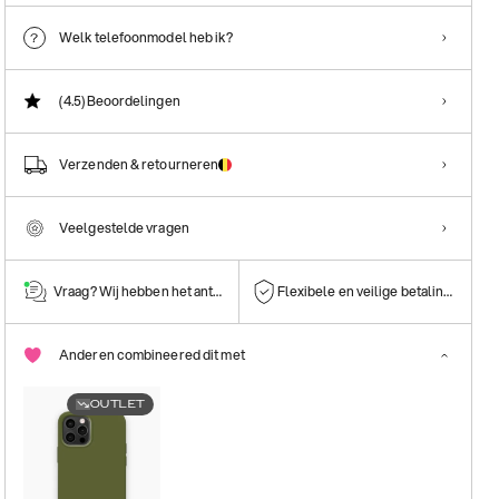
Welk telefoonmodel heb ik?
(4.5)
Beoordelingen
Verzenden & retourneren
Veelgestelde vragen
Vraag? Wij hebben het antwoord!
Flexibele en veilige betalingen
Anderen combineered dit met
OUTLET