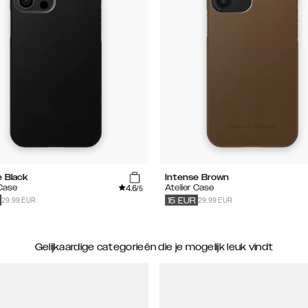
e Black
Intense Brown
4.6
 Case
Atelier Case
/5
29.99 EUR
29.99 EUR
15
EUR
Gelijkaardige categorieën die je mogelijk leuk vindt