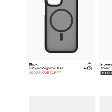
Black
Intens
4.5
Bumper Magsafe Case
Atelier
/5
-
50
%
49.99
EUR
25
EUR
15
EUR