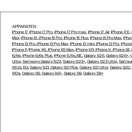
APPARATEN
,
,
,
iPhone 17,
iPhone 17 Pro
iPhone 17 Pro max
iPhone 17 Air,
iPhone 17E
,
,
,
,
Max,
iPhone 15
iPhone 15 Pro
iPhone 15 Plus
iPhone 15 Pro Max
iPho
,
,
,
,
iPhone 13 Pro
iPhone 13 Pro Max
iPhone 13 mini
iPhone 12 Pro
iPhone
,
,
,
,
,
iPhone 11
iPhone XS
iPhone XS Max
iPhone XR
iPhone X
iPhone SE
,
,
,
,
,
6/6s
iPhone 6/6s Plus
iPhone 5/5s/SE
Galaxy S26
Galaxy S26+
,
,
,
,
Ultra
Samsung Galaxy S23
Galaxy S23+
Galaxy S23 Ultra
Samsun
,
,
,
A52s 5G
Galaxy S21
Galaxy S21 Plus
Galaxy S21 Ultra,
Galaxy S20
,
,
,
,
S10e
Galaxy S9
Galaxy S9+
Galaxy S8
Galaxy S8+