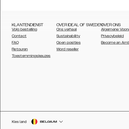
KLANTENDIENST
OVER IDEAL OF SWEDEN
OVER ONS
Volg bestelling
Ons verhaal
Algemene Voor
Contact
Sustainability
Privacybeleid
FAQ
Open posities
Become an Am
Retouren
Word reseller
AUSTRALIA
Toestemmingskeuzes
AUSTRIA
BELGIUM
CANADA
DANSK
DEUTSCH
ESPAÑOL
Kies land
BELGIUM