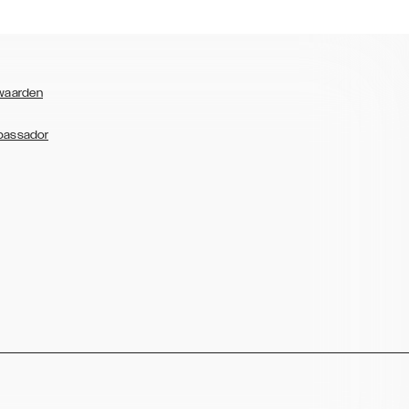
waarden
bassador