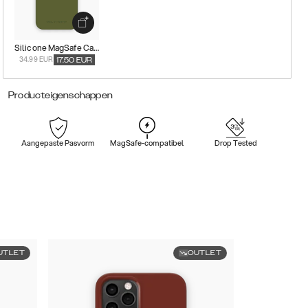
Silicone MagSafe Case
34.99 EUR
17.50
EUR
Producteigenschappen
Aangepaste Pasvorm
MagSafe-compatibel
Drop Tested
UTLET
OUTLET