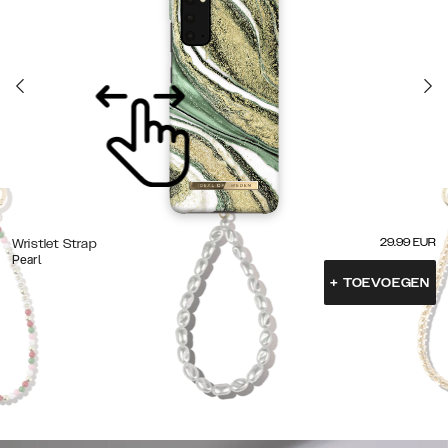
29.99
EUR
Wristlet Strap
Pearl
+
TOEVOEGEN