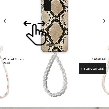
29.99
EUR
Wristlet Strap
Pearl
+
TOEVOEGEN