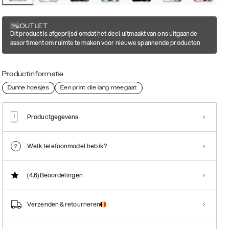
OUTLET
Dit product is afgeprijsd omdat het deel uitmaakt van ons uitgaande
assortiment om ruimte te maken voor nieuwe spannende producten
Productinformatie
Dunne hoesjes
Een print die lang meegaat
Productgegevens
Welk telefoonmodel heb ik?
(4.6)
Beoordelingen
Verzenden & retourneren