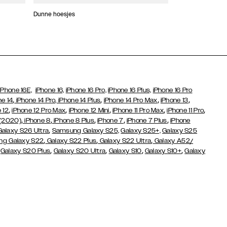
Dunne hoesjes
Portefeuille Hoes
iPhone 16E,
iPhone 16,
iPhone 16 Pro,
iPhone 16 Plus,
iPhone 16 Pro
,
,
,
,
ne 14
iPhone 14 Pro,
iPhone 14 Plus
iPhone 14 Pro Max
iPhone 13
,
,
,
,
,
 12
iPhone 12 Pro Max
iPhone 12 Mini
iPhone 11 Pro Max
iPhone 11 Pro
,
,
,
,
,
 (2020)
iPhone 8
iPhone 8 Plus
iPhone 7
iPhone 7 Plus
iPhone
,
Galaxy S26 Ultra
Samsung Galaxy S25,
Galaxy S25+,
Galaxy S25
,
,
,
g Galaxy S22
Galaxy S22 Plus
Galaxy S22 Ultra
Galaxy A52/
,
,
,
,
,
Galaxy S20 Plus
Galaxy S20 Ultra
Galaxy S10
Galaxy S10+
Galaxy