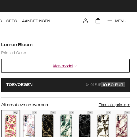
MENU
S
SETS
AANBIEDINGEN
Lemon Bloom
Printed Case
Kies model
34.99 EUR
TOEVOEGEN
10.50
EUR
Alternatieve ontwerpen
Toon alle prints
+