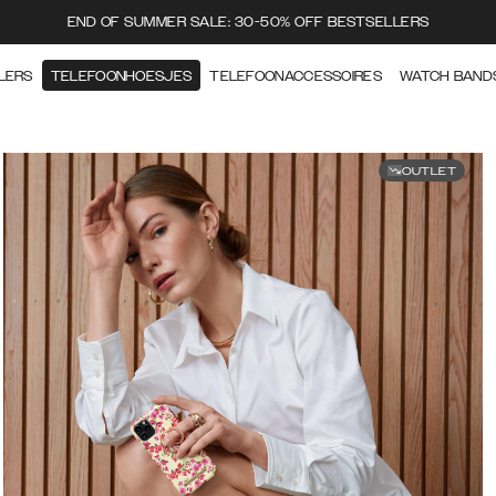
END OF SUMMER SALE: 30-50% OFF BESTSELLERS
LERS
TELEFOONHOESJES
TELEFOONACCESSOIRES
WATCH BAND
OUTLET