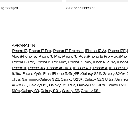
tig Hoesjes
Siliconen Hoesjes
APPARATEN
,
,
,
iPhone 17,
iPhone 17 Pro
iPhone 17 Pro max
iPhone 17 Air,
iPhone 17E
,
,
,
,
Max,
iPhone 15
iPhone 15 Pro
iPhone 15 Plus
iPhone 15 Pro Max
iPho
,
,
,
,
iPhone 13 Pro
iPhone 13 Pro Max
iPhone 13 mini
iPhone 12 Pro
iPhone
,
,
,
,
,
iPhone 11
iPhone XS
iPhone XS Max
iPhone XR
iPhone X
iPhone SE
,
,
,
,
,
6/6s
iPhone 6/6s Plus
iPhone 5/5s/SE
Galaxy S26
Galaxy S26+
,
,
,
,
Ultra
Samsung Galaxy S23
Galaxy S23+
Galaxy S23 Ultra
Samsun
,
,
,
A52s 5G
Galaxy S21
Galaxy S21 Plus
Galaxy S21 Ultra,
Galaxy S20
,
,
,
,
S10e
Galaxy S9
Galaxy S9+
Galaxy S8
Galaxy S8+