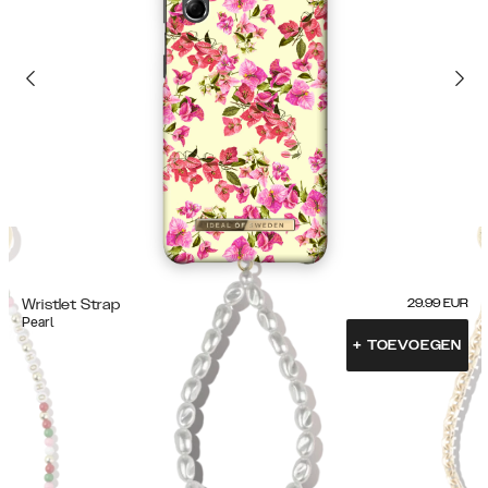
Wristlet Strap
29.99
EUR
Pearl
+
TOEVOEGEN