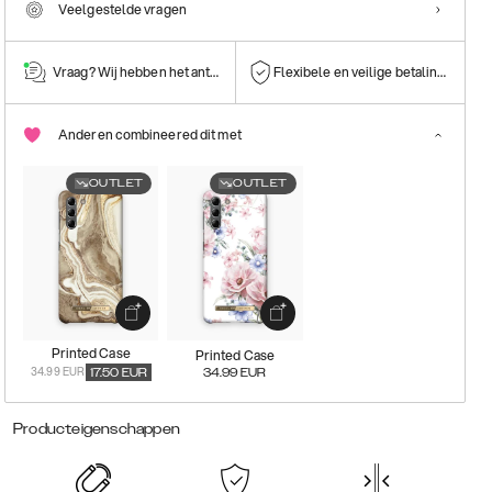
Veelgestelde vragen
Vraag? Wij hebben het antwoord!
Flexibele en veilige betalingen
Anderen combineered dit met
OUTLET
OUTLET
Printed Case
Printed Case
34.99 EUR
17.50
EUR
34.99
EUR
Producteigenschappen