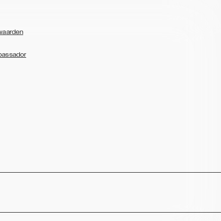
waarden
bassador