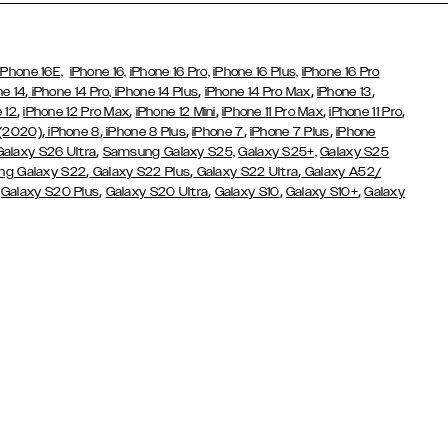
iPhone 16E,
iPhone 16,
iPhone 16 Pro,
iPhone 16 Plus,
iPhone 16 Pro
,
,
,
,
ne 14
iPhone 14 Pro,
iPhone 14 Plus
iPhone 14 Pro Max
iPhone 13
,
,
,
,
,
 12
iPhone 12 Pro Max
iPhone 12 Mini
iPhone 11 Pro Max
iPhone 11 Pro
,
,
,
,
,
 (2020)
iPhone 8
iPhone 8 Plus
iPhone 7
iPhone 7 Plus
iPhone
,
Galaxy S26 Ultra
Samsung Galaxy S25,
Galaxy S25+,
Galaxy S25
,
,
,
g Galaxy S22
Galaxy S22 Plus
Galaxy S22 Ultra
Galaxy A52/
,
,
,
,
,
Galaxy S20 Plus
Galaxy S20 Ultra
Galaxy S10
Galaxy S10+
Galaxy