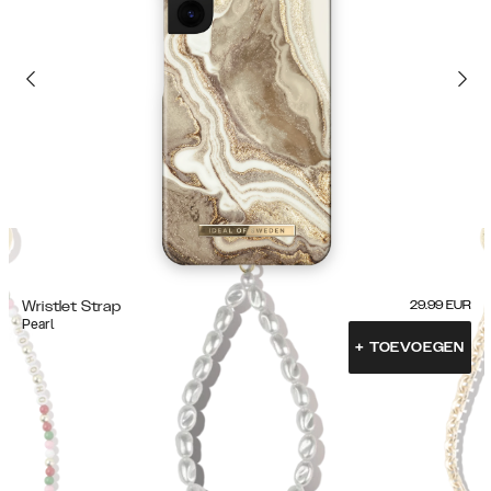
Wristlet Strap
29.99
EUR
Pearl
+
TOEVOEGEN