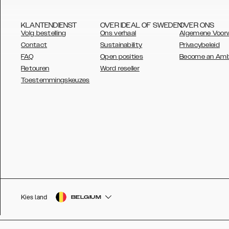
KLANTENDIENST
OVER IDEAL OF SWEDEN
OVER ONS
Volg bestelling
Ons verhaal
Algemene Voor
Contact
Sustainability
Privacybeleid
FAQ
Open posities
Become an Am
Retouren
Word reseller
AUSTRALIA
Toestemmingskeuzes
AUSTRIA
BELGIUM
CANADA
DANSK
DEUTSCH
ESPAÑOL
Kies land
BELGIUM
EU