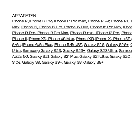
APPARATEN
,
,
,
iPhone 17,
iPhone 17 Pro
iPhone 17 Pro max
iPhone 17 Air,
iPhone 17E
,
,
,
,
Max,
iPhone 15
iPhone 15 Pro
iPhone 15 Plus
iPhone 15 Pro Max
iPho
,
,
,
,
iPhone 13 Pro
iPhone 13 Pro Max
iPhone 13 mini
iPhone 12 Pro
iPhone
,
,
,
,
,
iPhone 11
iPhone XS
iPhone XS Max
iPhone XR
iPhone X
iPhone SE
,
,
,
,
,
6/6s
iPhone 6/6s Plus
iPhone 5/5s/SE
Galaxy S26
Galaxy S26+
,
,
,
,
Ultra
Samsung Galaxy S23
Galaxy S23+
Galaxy S23 Ultra
Samsun
,
,
,
A52s 5G
Galaxy S21
Galaxy S21 Plus
Galaxy S21 Ultra,
Galaxy S20
,
,
,
,
S10e
Galaxy S9
Galaxy S9+
Galaxy S8
Galaxy S8+